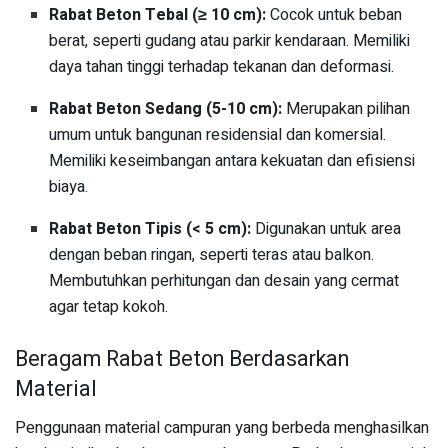
Rabat Beton Tebal (≥ 10 cm):
Cocok untuk beban
berat, seperti gudang atau parkir kendaraan. Memiliki
daya tahan tinggi terhadap tekanan dan deformasi.
Rabat Beton Sedang (5-10 cm):
Merupakan pilihan
umum untuk bangunan residensial dan komersial.
Memiliki keseimbangan antara kekuatan dan efisiensi
biaya.
Rabat Beton Tipis (< 5 cm):
Digunakan untuk area
dengan beban ringan, seperti teras atau balkon.
Membutuhkan perhitungan dan desain yang cermat
agar tetap kokoh.
Beragam Rabat Beton Berdasarkan
Material
Penggunaan material campuran yang berbeda menghasilkan