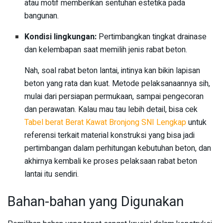
atau motif memberikan sentuhan estetika pada
bangunan.
Kondisi lingkungan:
Pertimbangkan tingkat drainase
dan kelembapan saat memilih jenis rabat beton.
Nah, soal rabat beton lantai, intinya kan bikin lapisan
beton yang rata dan kuat. Metode pelaksanaannya sih,
mulai dari persiapan permukaan, sampai pengecoran
dan perawatan. Kalau mau tau lebih detail, bisa cek
Tabel berat Berat Kawat Bronjong SNI Lengkap
untuk
referensi terkait material konstruksi yang bisa jadi
pertimbangan dalam perhitungan kebutuhan beton, dan
akhirnya kembali ke proses pelaksaan rabat beton
lantai itu sendiri.
Bahan-bahan yang Digunakan