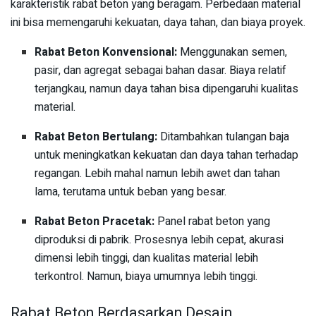
karakteristik rabat beton yang beragam. Perbedaan material
ini bisa memengaruhi kekuatan, daya tahan, dan biaya proyek.
Rabat Beton Konvensional:
Menggunakan semen,
pasir, dan agregat sebagai bahan dasar. Biaya relatif
terjangkau, namun daya tahan bisa dipengaruhi kualitas
material.
Rabat Beton Bertulang:
Ditambahkan tulangan baja
untuk meningkatkan kekuatan dan daya tahan terhadap
regangan. Lebih mahal namun lebih awet dan tahan
lama, terutama untuk beban yang besar.
Rabat Beton Pracetak:
Panel rabat beton yang
diproduksi di pabrik. Prosesnya lebih cepat, akurasi
dimensi lebih tinggi, dan kualitas material lebih
terkontrol. Namun, biaya umumnya lebih tinggi.
Rabat Beton Berdasarkan Desain