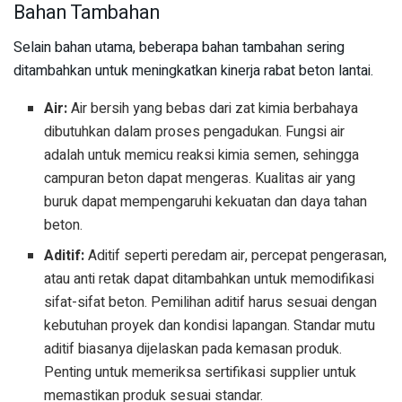
Bahan Tambahan
Selain bahan utama, beberapa bahan tambahan sering
ditambahkan untuk meningkatkan kinerja rabat beton lantai.
Air:
Air bersih yang bebas dari zat kimia berbahaya
dibutuhkan dalam proses pengadukan. Fungsi air
adalah untuk memicu reaksi kimia semen, sehingga
campuran beton dapat mengeras. Kualitas air yang
buruk dapat mempengaruhi kekuatan dan daya tahan
beton.
Aditif:
Aditif seperti peredam air, percepat pengerasan,
atau anti retak dapat ditambahkan untuk memodifikasi
sifat-sifat beton. Pemilihan aditif harus sesuai dengan
kebutuhan proyek dan kondisi lapangan. Standar mutu
aditif biasanya dijelaskan pada kemasan produk.
Penting untuk memeriksa sertifikasi supplier untuk
memastikan produk sesuai standar.