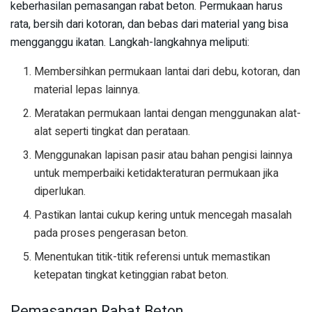
keberhasilan pemasangan rabat beton. Permukaan harus
rata, bersih dari kotoran, dan bebas dari material yang bisa
mengganggu ikatan. Langkah-langkahnya meliputi:
Membersihkan permukaan lantai dari debu, kotoran, dan
material lepas lainnya.
Meratakan permukaan lantai dengan menggunakan alat-
alat seperti tingkat dan perataan.
Menggunakan lapisan pasir atau bahan pengisi lainnya
untuk memperbaiki ketidakteraturan permukaan jika
diperlukan.
Pastikan lantai cukup kering untuk mencegah masalah
pada proses pengerasan beton.
Menentukan titik-titik referensi untuk memastikan
ketepatan tingkat ketinggian rabat beton.
Pemasangan Rabat Beton