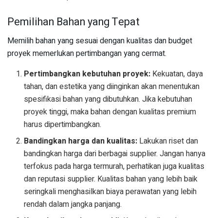
Pemilihan Bahan yang Tepat
Memilih bahan yang sesuai dengan kualitas dan budget
proyek memerlukan pertimbangan yang cermat.
Pertimbangkan kebutuhan proyek:
Kekuatan, daya
tahan, dan estetika yang diinginkan akan menentukan
spesifikasi bahan yang dibutuhkan. Jika kebutuhan
proyek tinggi, maka bahan dengan kualitas premium
harus dipertimbangkan.
Bandingkan harga dan kualitas:
Lakukan riset dan
bandingkan harga dari berbagai supplier. Jangan hanya
terfokus pada harga termurah, perhatikan juga kualitas
dan reputasi supplier. Kualitas bahan yang lebih baik
seringkali menghasilkan biaya perawatan yang lebih
rendah dalam jangka panjang.