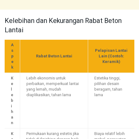
Kelebihan dan Kekurangan Rabat Beton
Lantai
A
s
Pelapisan Lantai
p
Rabat Beton Lantai
Lain (Contoh:
e
Keramik)
k
K
Lebih ekonomis untuk
Estetika tinggi,
e
perbaikan, memperkuat lantai
pilihan desain
l
yang lemah, mudah
beragam, tahan
e
diaplikasikan, tahan lama
lama
b
i
h
a
n
K
Permukaan kurang estetis jika
Biaya relatif lebih