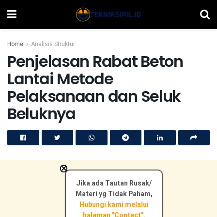
Home
Analisis Struktur
Penjelasan Rabat Beton
Lantai Metode
Pelaksanaan dan Seluk
Beluknya
×
Jika ada Tautan Rusak/
Materi yg Tidak Paham,
Hubungi kami melalui
halaman "Contact".