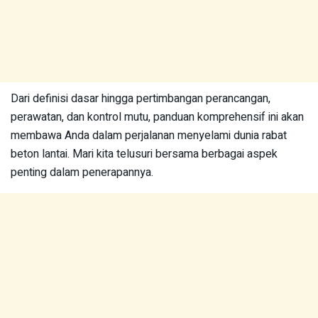
Dari definisi dasar hingga pertimbangan perancangan,
perawatan, dan kontrol mutu, panduan komprehensif ini akan
membawa Anda dalam perjalanan menyelami dunia rabat
beton lantai. Mari kita telusuri bersama berbagai aspek
penting dalam penerapannya.