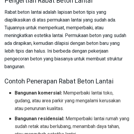
Pengertian Rabat Beton Lantai
Rabat beton lantai adalah lapisan beton tipis yang
diaplikasikan di atas permukaan lantai yang sudah ada.
Tujuannya untuk memperkuat, memperbaiki, atau
meningkatkan estetika lantai. Permukaan beton yang sudah
ada dirapikan, kemudian dilapisi dengan beton baru yang
lebih tipis dan halus. Ini berbeda dengan pekerjaan
pengecoran beton yang biasanya untuk membuat struktur
bangunan.
Contoh Penerapan Rabat Beton Lantai
Bangunan komersial:
Memperbaiki lantai toko,
gudang, atau area parkir yang mengalami kerusakan
atau penurunan kualitas.
Bangunan residensial:
Memperbaiki lantai rumah yang
sudah retak atau berlubang, menambah daya tahan,