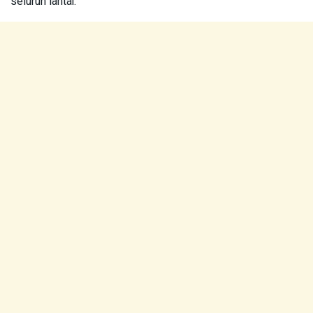
seluruh lantai.