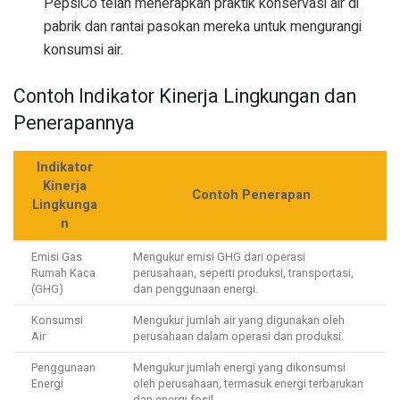
PepsiCo telah menerapkan praktik konservasi air di
pabrik dan rantai pasokan mereka untuk mengurangi
konsumsi air.
Contoh Indikator Kinerja Lingkungan dan
Penerapannya
Indikator
Kinerja
Contoh Penerapan
Lingkunga
n
Emisi Gas
Mengukur emisi GHG dari operasi
Rumah Kaca
perusahaan, seperti produksi, transportasi,
(GHG)
dan penggunaan energi.
Konsumsi
Mengukur jumlah air yang digunakan oleh
Air
perusahaan dalam operasi dan produksi.
Penggunaan
Mengukur jumlah energi yang dikonsumsi
Energi
oleh perusahaan, termasuk energi terbarukan
dan energi fosil.