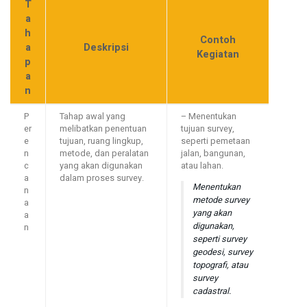
T
a
h
Contoh
a
Deskripsi
Kegiatan
p
a
n
P
Tahap awal yang
– Menentukan
er
melibatkan penentuan
tujuan survey,
e
tujuan, ruang lingkup,
seperti pemetaan
n
metode, dan peralatan
jalan, bangunan,
c
yang akan digunakan
atau lahan.
a
dalam proses survey.
Menentukan
n
metode survey
a
yang akan
a
digunakan,
n
seperti survey
geodesi, survey
topografi, atau
survey
cadastral.