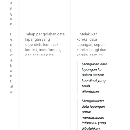
a
n
g
a
n
P
Tahap pengolahan data
– Melakukan
e
lapangan yang
koreksi data
n
diperoleh, termasuk
lapangan, seperti
g
koreksi, transformasi,
koreksi tinggi dan
ol
dan analisis data.
koreksi azimuth.
a
Mengubah data
h
lapangan ke
a
dalam sistem
n
koordinat yang
D
telah
at
ditentukan.
a
Menganalisis
data lapangan
untuk
mendapatkan
informasi yang
dibutuhkan,