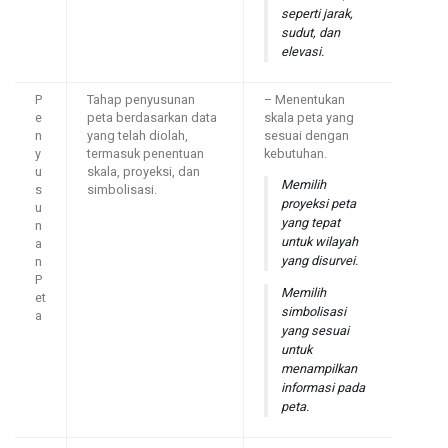
seperti jarak,
sudut, dan
elevasi.
P
Tahap penyusunan
– Menentukan
e
peta berdasarkan data
skala peta yang
n
yang telah diolah,
sesuai dengan
y
termasuk penentuan
kebutuhan.
u
skala, proyeksi, dan
Memilih
s
simbolisasi.
proyeksi peta
u
yang tepat
n
untuk wilayah
a
yang disurvei.
n
P
Memilih
et
simbolisasi
a
yang sesuai
untuk
menampilkan
informasi pada
peta.