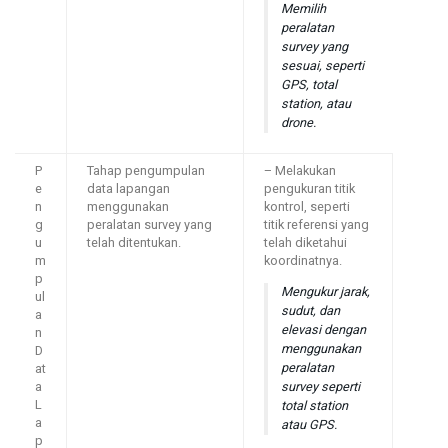
Memilih
peralatan
survey yang
sesuai, seperti
GPS, total
station, atau
drone.
P
Tahap pengumpulan
– Melakukan
e
data lapangan
pengukuran titik
n
menggunakan
kontrol, seperti
g
peralatan survey yang
titik referensi yang
u
telah ditentukan.
telah diketahui
m
koordinatnya.
p
Mengukur jarak,
ul
sudut, dan
a
elevasi dengan
n
menggunakan
D
peralatan
at
survey seperti
a
L
total station
a
atau GPS.
p