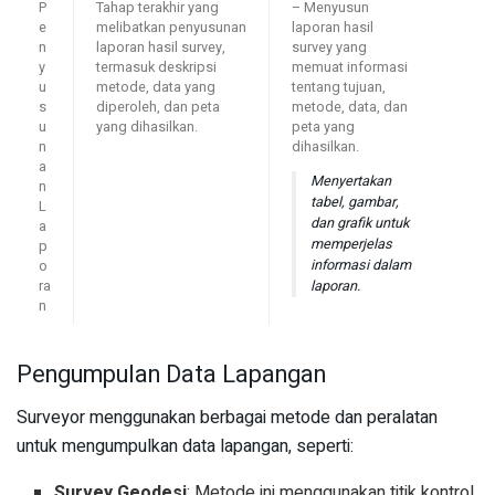
P
Tahap terakhir yang
– Menyusun
e
melibatkan penyusunan
laporan hasil
n
laporan hasil survey,
survey yang
y
termasuk deskripsi
memuat informasi
u
metode, data yang
tentang tujuan,
s
diperoleh, dan peta
metode, data, dan
u
yang dihasilkan.
peta yang
n
dihasilkan.
a
Menyertakan
n
tabel, gambar,
L
dan grafik untuk
a
memperjelas
p
informasi dalam
o
laporan.
ra
n
Pengumpulan Data Lapangan
Surveyor menggunakan berbagai metode dan peralatan
untuk mengumpulkan data lapangan, seperti:
Survey Geodesi
: Metode ini menggunakan titik kontrol