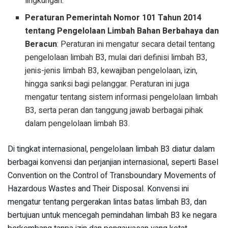
lingkungan.
Peraturan Pemerintah Nomor 101 Tahun 2014
tentang Pengelolaan Limbah Bahan Berbahaya dan
Beracun
: Peraturan ini mengatur secara detail tentang
pengelolaan limbah B3, mulai dari definisi limbah B3,
jenis-jenis limbah B3, kewajiban pengelolaan, izin,
hingga sanksi bagi pelanggar. Peraturan ini juga
mengatur tentang sistem informasi pengelolaan limbah
B3, serta peran dan tanggung jawab berbagai pihak
dalam pengelolaan limbah B3.
Di tingkat internasional, pengelolaan limbah B3 diatur dalam
berbagai konvensi dan perjanjian internasional, seperti Basel
Convention on the Control of Transboundary Movements of
Hazardous Wastes and Their Disposal. Konvensi ini
mengatur tentang pergerakan lintas batas limbah B3, dan
bertujuan untuk mencegah pemindahan limbah B3 ke negara