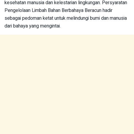
kesehatan manusia dan kelestarian lingkungan. Persyaratan
Pengelolaan Limbah Bahan Berbahaya Beracun hadir
sebagai pedoman ketat untuk melindungi bumi dan manusia
dari bahaya yang mengintai.