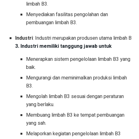
limbah B3.
Menyediakan fasilitas pengolahan dan
pembuangan limbah B3.
Industri
: Industri merupakan produsen utama limbah B
3. Industri memiliki tanggung jawab untuk
Menerapkan sistem pengelolaan limbah B3 yang
baik.
Mengurangi dan meminimalkan produksi limbah
B3.
Mengolah limbah B3 sesuai dengan peraturan
yang berlaku.
Membuang limbah B3 ke tempat pembuangan
yang sah.
Melaporkan kegiatan pengelolaan limbah B3