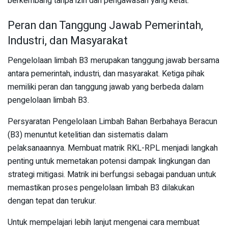
berkembang tanpa izin dan pengawasan yang ketat.
Peran dan Tanggung Jawab Pemerintah,
Industri, dan Masyarakat
Pengelolaan limbah B3 merupakan tanggung jawab bersama
antara pemerintah, industri, dan masyarakat. Ketiga pihak
memiliki peran dan tanggung jawab yang berbeda dalam
pengelolaan limbah B3.
Persyaratan Pengelolaan Limbah Bahan Berbahaya Beracun
(B3) menuntut ketelitian dan sistematis dalam
pelaksanaannya. Membuat matrik RKL-RPL menjadi langkah
penting untuk memetakan potensi dampak lingkungan dan
strategi mitigasi. Matrik ini berfungsi sebagai panduan untuk
memastikan proses pengelolaan limbah B3 dilakukan
dengan tepat dan terukur.
Untuk mempelajari lebih lanjut mengenai cara membuat