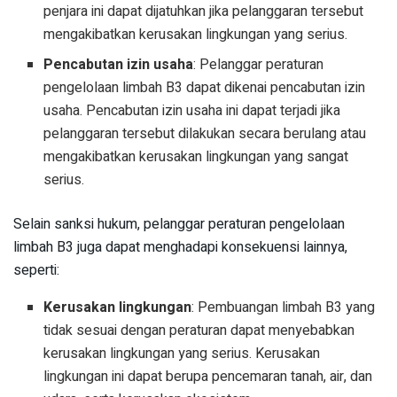
penjara ini dapat dijatuhkan jika pelanggaran tersebut
mengakibatkan kerusakan lingkungan yang serius.
Pencabutan izin usaha
: Pelanggar peraturan
pengelolaan limbah B3 dapat dikenai pencabutan izin
usaha. Pencabutan izin usaha ini dapat terjadi jika
pelanggaran tersebut dilakukan secara berulang atau
mengakibatkan kerusakan lingkungan yang sangat
serius.
Selain sanksi hukum, pelanggar peraturan pengelolaan
limbah B3 juga dapat menghadapi konsekuensi lainnya,
seperti:
Kerusakan lingkungan
: Pembuangan limbah B3 yang
tidak sesuai dengan peraturan dapat menyebabkan
kerusakan lingkungan yang serius. Kerusakan
lingkungan ini dapat berupa pencemaran tanah, air, dan