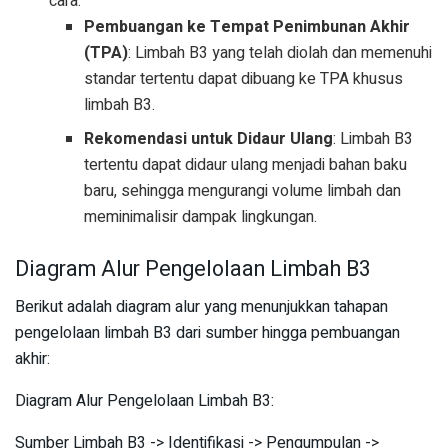
cara:
Pembuangan ke Tempat Penimbunan Akhir
(TPA)
: Limbah B3 yang telah diolah dan memenuhi
standar tertentu dapat dibuang ke TPA khusus
limbah B3.
Rekomendasi untuk Didaur Ulang
: Limbah B3
tertentu dapat didaur ulang menjadi bahan baku
baru, sehingga mengurangi volume limbah dan
meminimalisir dampak lingkungan.
Diagram Alur Pengelolaan Limbah B3
Berikut adalah diagram alur yang menunjukkan tahapan
pengelolaan limbah B3 dari sumber hingga pembuangan
akhir:
Diagram Alur Pengelolaan Limbah B3:
Sumber Limbah B3 -> Identifikasi -> Pengumpulan ->