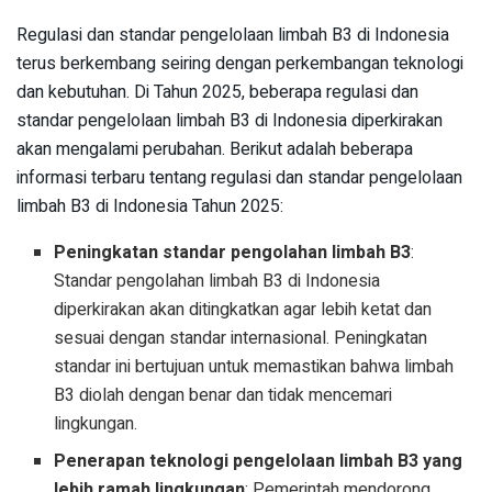
Regulasi dan standar pengelolaan limbah B3 di Indonesia
terus berkembang seiring dengan perkembangan teknologi
dan kebutuhan. Di Tahun 2025, beberapa regulasi dan
standar pengelolaan limbah B3 di Indonesia diperkirakan
akan mengalami perubahan. Berikut adalah beberapa
informasi terbaru tentang regulasi dan standar pengelolaan
limbah B3 di Indonesia Tahun 2025:
Peningkatan standar pengolahan limbah B3
:
Standar pengolahan limbah B3 di Indonesia
diperkirakan akan ditingkatkan agar lebih ketat dan
sesuai dengan standar internasional. Peningkatan
standar ini bertujuan untuk memastikan bahwa limbah
B3 diolah dengan benar dan tidak mencemari
lingkungan.
Penerapan teknologi pengelolaan limbah B3 yang
lebih ramah lingkungan
: Pemerintah mendorong