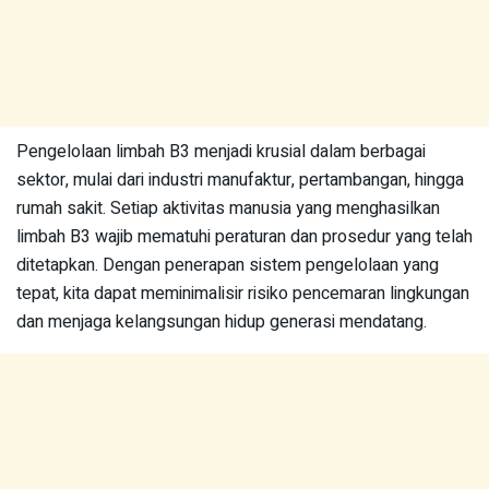
Pengelolaan limbah B3 menjadi krusial dalam berbagai
sektor, mulai dari industri manufaktur, pertambangan, hingga
rumah sakit. Setiap aktivitas manusia yang menghasilkan
limbah B3 wajib mematuhi peraturan dan prosedur yang telah
ditetapkan. Dengan penerapan sistem pengelolaan yang
tepat, kita dapat meminimalisir risiko pencemaran lingkungan
dan menjaga kelangsungan hidup generasi mendatang.