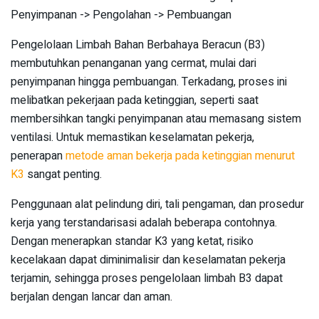
Penyimpanan -> Pengolahan -> Pembuangan
Pengelolaan Limbah Bahan Berbahaya Beracun (B3)
membutuhkan penanganan yang cermat, mulai dari
penyimpanan hingga pembuangan. Terkadang, proses ini
melibatkan pekerjaan pada ketinggian, seperti saat
membersihkan tangki penyimpanan atau memasang sistem
ventilasi. Untuk memastikan keselamatan pekerja,
penerapan
metode aman bekerja pada ketinggian menurut
K3
sangat penting.
Penggunaan alat pelindung diri, tali pengaman, dan prosedur
kerja yang terstandarisasi adalah beberapa contohnya.
Dengan menerapkan standar K3 yang ketat, risiko
kecelakaan dapat diminimalisir dan keselamatan pekerja
terjamin, sehingga proses pengelolaan limbah B3 dapat
berjalan dengan lancar dan aman.