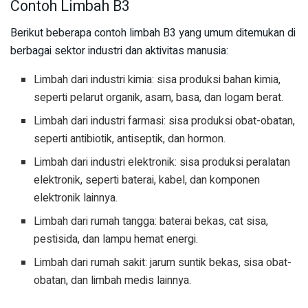
Contoh Limbah B3
Berikut beberapa contoh limbah B3 yang umum ditemukan di
berbagai sektor industri dan aktivitas manusia:
Limbah dari industri kimia: sisa produksi bahan kimia,
seperti pelarut organik, asam, basa, dan logam berat.
Limbah dari industri farmasi: sisa produksi obat-obatan,
seperti antibiotik, antiseptik, dan hormon.
Limbah dari industri elektronik: sisa produksi peralatan
elektronik, seperti baterai, kabel, dan komponen
elektronik lainnya.
Limbah dari rumah tangga: baterai bekas, cat sisa,
pestisida, dan lampu hemat energi.
Limbah dari rumah sakit: jarum suntik bekas, sisa obat-
obatan, dan limbah medis lainnya.