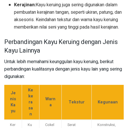
Kerajinan:
Kayu keruing juga sering digunakan dalam
pembuatan kerajinan tangan, seperti ukiran, patung, dan
aksesoris. Keindahan tekstur dan warna kayu keruing
memberikan nilai seni yang tinggi pada hasil kerajinan.
Perbandingan Kayu Keruing dengan Jenis
Kayu Lainnya
Untuk lebih memahami keunggulan kayu keruing, berikut
perbandingan kualitasnya dengan jenis kayu lain yang sering
digunakan:
Ke
Je
ke
nis
Warn
ra
Tekstur
Kegunaan
Ka
a
sa
yu
n
Ker
Ku
Cokel
Serat
Konstruksi,