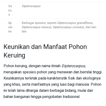
Ge
Dipterocarpus
nu
s
Sp
Berbagai spesies, seperti
Dipterocarpus grandiflorus
,
esi
Dipterocarpus retusus
,
Dipterocarpus cornutus
, dan lain-
es
lain.
Keunikan dan Manfaat Pohon
Keruing
Pohon keruing, dengan nama ilmiah
Dipterocarpus
,
merupakan spesies pohon yang menawan dan bernilai tinggi.
Keunikannya terletak pada karakteristik fisik dan ekologinya
yang khas, serta manfaatnya yang luas bagi manusia. Pohon
ini telah lama dihargai dalam berbagai bidang, mulai dari
bahan bangunan hingga pengobatan tradisional.