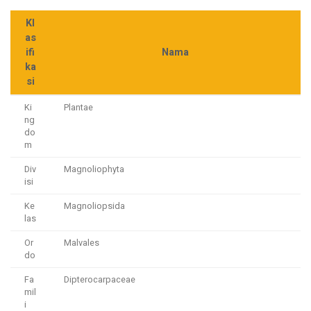
Kl
as
ifi
Nama
ka
si
Ki
Plantae
ng
do
m
Div
Magnoliophyta
isi
Ke
Magnoliopsida
las
Or
Malvales
do
Fa
Dipterocarpaceae
mil
i