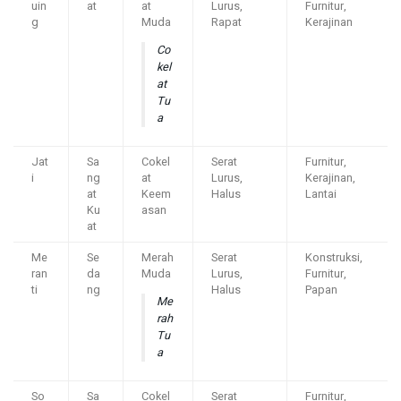
uin
at
at
Lurus,
Furnitur,
g
Muda
Rapat
Kerajinan
Co
kel
at
Tu
a
Jat
Sa
Cokel
Serat
Furnitur,
i
ng
at
Lurus,
Kerajinan,
at
Keem
Halus
Lantai
Ku
asan
at
Me
Se
Merah
Serat
Konstruksi,
ran
da
Muda
Lurus,
Furnitur,
ti
ng
Halus
Papan
Me
rah
Tu
a
So
Sa
Cokel
Serat
Furnitur,