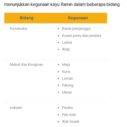
menunjukkan kegunaan kayu Ramin dalam beberapa bidang:
Bidang
Kegunaan
Konstruksi
Balok penyangga
Kusen pintu dan jendela
Lantai
Atap
Mebel dan Kerajinan
Meja
Kursi
Lemari
Patung
Ukiran
Industri
Perahu
Peti mati
Alat musik