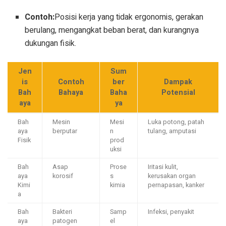
Contoh:
Posisi kerja yang tidak ergonomis, gerakan
berulang, mengangkat beban berat, dan kurangnya
dukungan fisik.
Jen
Sum
is
Contoh
ber
Dampak
Bah
Bahaya
Baha
Potensial
aya
ya
Bah
Mesin
Mesi
Luka potong, patah
aya
berputar
n
tulang, amputasi
Fisik
prod
uksi
Bah
Asap
Prose
Iritasi kulit,
aya
korosif
s
kerusakan organ
Kimi
kimia
pernapasan, kanker
a
Bah
Bakteri
Samp
Infeksi, penyakit
aya
patogen
el