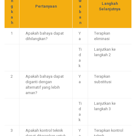
n
w
Langkah
g
Pertanyaan
a
Selanjutnya
k
b
a
a
h
n
1
Apakah bahaya dapat
Y
Terapkan
dihilangkan?
a
eliminasi
Ti
Lanjutkan ke
d
langkah 2
a
k
2
Apakah bahaya dapat
Y
Terapkan
diganti dengan
a
substitusi
alternatif yang lebih
aman?
Ti
Lanjutkan ke
d
langkah 3
a
k
3
Apakah kontrol teknik
Y
Terapkan kontrol