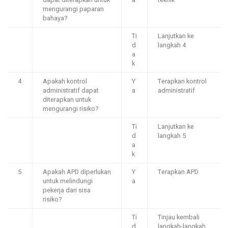
dapat diterapkan untuk
a
teknik
mengurangi paparan
bahaya?
Ti
Lanjutkan ke
d
langkah 4
a
k
4
Apakah kontrol
Y
Terapkan kontrol
administratif dapat
a
administratif
diterapkan untuk
mengurangi risiko?
Ti
Lanjutkan ke
d
langkah 5
a
k
5
Apakah APD diperlukan
Y
Terapkan APD
untuk melindungi
a
pekerja dari sisa
risiko?
Ti
Tinjau kembali
d
langkah-langkah