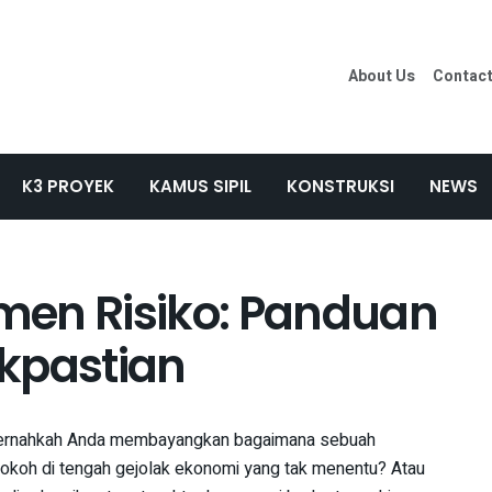
About Us
Contac
K3 PROYEK
KAMUS SIPIL
KONSTRUKSI
NEWS
men Risiko: Panduan
kpastian
rnahkah Anda membayangkan bagaimana sebuah
 kokoh di tengah gejolak ekonomi yang tak menentu? Atau