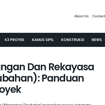
About Us
Contac
K3 PROYEK
KAMUS SIPIL
KONSTRUKSI
NEWS
angan Dan Rekayasa
ubahan): Panduan
royek