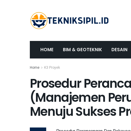
HOME
BIM & GEOTEKNIK
DESAIN
Home
K3 Proyek
Prosedur Peranc
(Manajemen Per
Menuju Sukses P