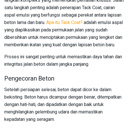
langkah kompleks yang memerlukan perhatian khusus. Salah
satu langkah penting adalah penerapan Tack Coat, cairan
aspal emulsi yang berfungsi sebagai perekat antara lapisan
beton lama dan baru.
Apa itu Tack Coat?
adalah emulsi aspal
yang diaplikasikan pada permukaan jalan yang sudah
dibersihkan untuk menciptakan permukaan yang lengket dan
memberikan ikatan yang kuat dengan lapisan beton baru.
Proses ini sangat penting untuk memastikan daya tahan dan
integritas jalan beton dalam jangka panjang.
Pengecoran Beton
Setelah persiapan selesai, beton dapat dicor ke dalam
bekisting. Beton harus dicampur dengan benar, ditempatkan
dengan hati-hati, dan dipadatkan dengan baik untuk
menghilangkan gelembung udara dan memastikan
kepadatan yang seragam.