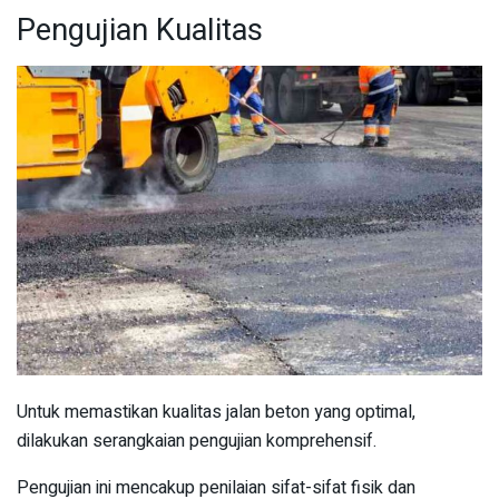
Pengujian Kualitas
Untuk memastikan kualitas jalan beton yang optimal,
dilakukan serangkaian pengujian komprehensif.
Pengujian ini mencakup penilaian sifat-sifat fisik dan