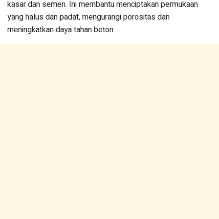
kasar dan semen. Ini membantu menciptakan permukaan
yang halus dan padat, mengurangi porositas dan
meningkatkan daya tahan beton.