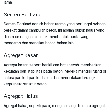
lama.
Semen Portland
Semen Portland adalah bahan utama yang berfungsi sebagai
perekat dalam campuran beton. Ini adalah bubuk halus yang
dicampur dengan air untuk membentuk pasta yang
mengeras dan mengikat bahan-bahan lain.
Agregat Kasar
Agregat kasar, seperti kerikil dan batu pecah, memberikan
kekuatan dan stabilitas pada beton. Mereka mengisi ruang di
antara partikel-partikel halus dan menciptakan kerangka
kerja untuk struktur beton.
Agregat Halus
Agregat halus, seperti pasir, mengisi ruang di antara agregat