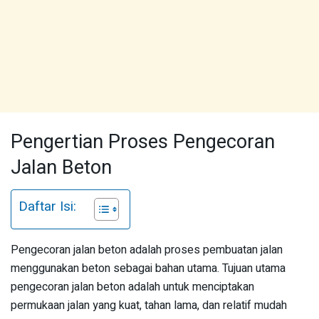
Pengertian Proses Pengecoran
Jalan Beton
Daftar Isi:
Pengecoran jalan beton adalah proses pembuatan jalan
menggunakan beton sebagai bahan utama. Tujuan utama
pengecoran jalan beton adalah untuk menciptakan
permukaan jalan yang kuat, tahan lama, dan relatif mudah