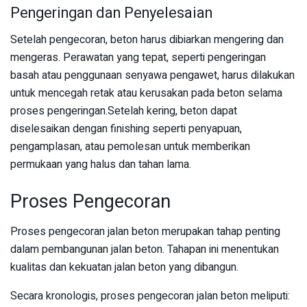
Pengeringan dan Penyelesaian
Setelah pengecoran, beton harus dibiarkan mengering dan
mengeras. Perawatan yang tepat, seperti pengeringan
basah atau penggunaan senyawa pengawet, harus dilakukan
untuk mencegah retak atau kerusakan pada beton selama
proses pengeringan.Setelah kering, beton dapat
diselesaikan dengan finishing seperti penyapuan,
pengamplasan, atau pemolesan untuk memberikan
permukaan yang halus dan tahan lama.
Proses Pengecoran
Proses pengecoran jalan beton merupakan tahap penting
dalam pembangunan jalan beton. Tahapan ini menentukan
kualitas dan kekuatan jalan beton yang dibangun.
Secara kronologis, proses pengecoran jalan beton meliputi: