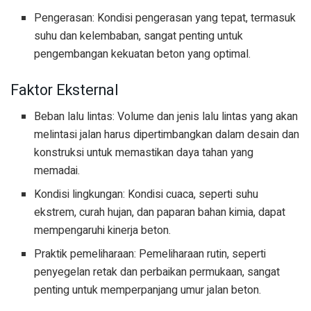
Pengerasan: Kondisi pengerasan yang tepat, termasuk
suhu dan kelembaban, sangat penting untuk
pengembangan kekuatan beton yang optimal.
Faktor Eksternal
Beban lalu lintas: Volume dan jenis lalu lintas yang akan
melintasi jalan harus dipertimbangkan dalam desain dan
konstruksi untuk memastikan daya tahan yang
memadai.
Kondisi lingkungan: Kondisi cuaca, seperti suhu
ekstrem, curah hujan, dan paparan bahan kimia, dapat
mempengaruhi kinerja beton.
Praktik pemeliharaan: Pemeliharaan rutin, seperti
penyegelan retak dan perbaikan permukaan, sangat
penting untuk memperpanjang umur jalan beton.