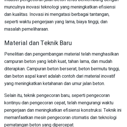
munculnya inovasi teknologi yang meningkatkan efisiensi
dan kualitas. Inovasi ini mengatasi berbagai tantangan,
seperti waktu pengerjaan yang lama, biaya tinggi, dan
masalah pemeliharaan.
Material dan Teknik Baru
Penelitian dan pengembangan material telah menghasilkan
campuran beton yang lebih kuat, tahan lama, dan mudah
diterapkan. Campuran beton berserat, beton bermutu tinggi,
dan beton aspal karet adalah contoh dari material inovatif
yang meningkatkan ketahanan dan umur jalan beton.
Selain itu, teknik pengecoran baru, seperti pengecoran
kontinyu dan pengecoran cepat, telah mengurangi waktu
pengerjaan dan meningkatkan efisiensi konstruksi. Teknik ini
memanfaatkan mesin pengecoran otomatis dan teknologi
pematangan beton yang dipercepat.