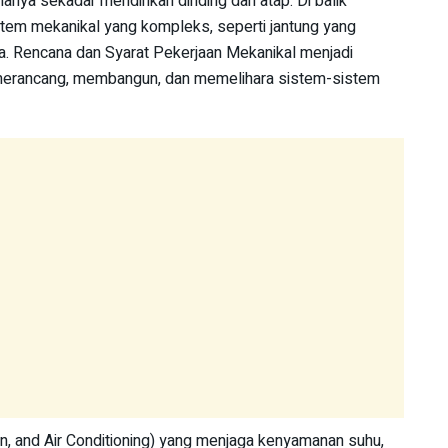
ya sekadar mendirikan dinding dan atap. Di balik
istem mekanikal yang kompleks, seperti jantung yang
. Rencana dan Syarat Pekerjaan Mekanikal menjadi
 merancang, membangun, dan memelihara sistem-sistem
on, and Air Conditioning) yang menjaga kenyamanan suhu,