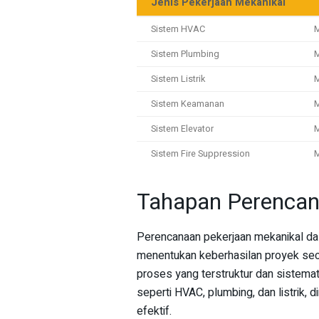
Jenis Pekerjaan Mekanikal
Sistem HVAC
M
Sistem Plumbing
M
Sistem Listrik
M
Sistem Keamanan
M
Sistem Elevator
M
Sistem Fire Suppression
M
Tahapan Perencan
Perencanaan pekerjaan mekanikal dal
menentukan keberhasilan proyek seca
proses yang terstruktur dan sistem
seperti HVAC, plumbing, dan listrik, 
efektif.