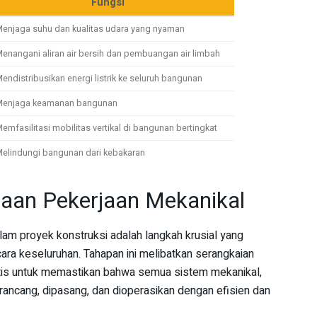
Fungsi
enjaga suhu dan kualitas udara yang nyaman
enangani aliran air bersih dan pembuangan air limbah
endistribusikan energi listrik ke seluruh bangunan
enjaga keamanan bangunan
emfasilitasi mobilitas vertikal di bangunan bertingkat
elindungi bangunan dari kebakaran
aan Pekerjaan Mekanikal
am proyek konstruksi adalah langkah krusial yang
ra keseluruhan. Tahapan ini melibatkan serangkaian
atis untuk memastikan bahwa semua sistem mekanikal,
dirancang, dipasang, dan dioperasikan dengan efisien dan