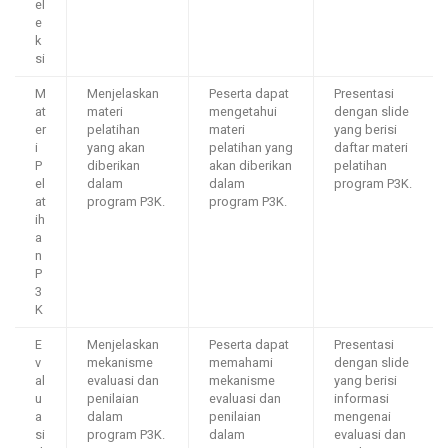
el
e
k
si
M
Menjelaskan
Peserta dapat
Presentasi
at
materi
mengetahui
dengan slide
er
pelatihan
materi
yang berisi
i
yang akan
pelatihan yang
daftar materi
P
diberikan
akan diberikan
pelatihan
el
dalam
dalam
program P3K.
at
program P3K.
program P3K.
ih
a
n
P
3
K
E
Menjelaskan
Peserta dapat
Presentasi
v
mekanisme
memahami
dengan slide
al
evaluasi dan
mekanisme
yang berisi
u
penilaian
evaluasi dan
informasi
a
dalam
penilaian
mengenai
si
program P3K.
dalam
evaluasi dan