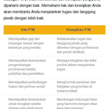
dipahami dengan baik. Memahami hak dan kewajiban Anda
akan membantu Anda menjalankan tugas dan tanggung
jawab dengan lebih baik.
Hak P3K
Kewajiban P3K
Mendapatkan gaji dan
Melaksanakan tugas dan
tunjangan sesuai dengan
tanggung jawab yang
ketentuan yang berlaku.
diberikan dengan profesional
dan penuh dedikasi.
Mendapatkan kesempatan
Menjaga integritas dan etika
pengembangan
profesi dalam menjalankan
profesional melalui
tugas.
pelatihan dan pendidikan.
Mendapatkan perlindungan
Menghormati peraturan dan
hukum dan jaminan sosial.
kebijakan yang berlaku di
instansi terkait.
Mendapatkan kesempatan
Membangun hubungan kerja
untuk mengikuti seleksi
yang harmonis dengan rekan
jabatan yang lebih tinggi.
kerja dan pimpinan.