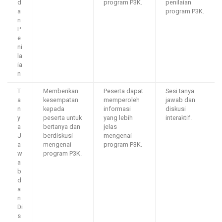
d
program P3K.
penilaian
a
program P3K.
n
P
e
ni
la
ia
n
T
Memberikan
Peserta dapat
Sesi tanya
a
kesempatan
memperoleh
jawab dan
n
kepada
informasi
diskusi
y
peserta untuk
yang lebih
interaktif.
a
bertanya dan
jelas
J
berdiskusi
mengenai
a
mengenai
program P3K.
w
program P3K.
a
b
d
a
n
Di
s