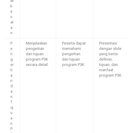
er
k
e
n
al
a
n
P
Menjelaskan
Peserta dapat
Presentasi
e
pengertian
memahami
dengan slide
n
dan tujuan
pengertian
yang berisi
g
program P3K
dan tujuan
definisi,
er
secara detail.
program P3K.
tujuan, dan
ti
manfaat
a
program P3K.
n
d
a
n
T
uj
u
a
n
P