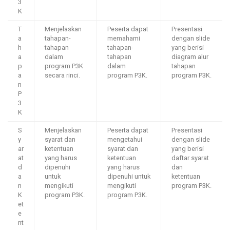
3
K
T
Menjelaskan
Peserta dapat
Presentasi
a
tahapan-
memahami
dengan slide
h
tahapan
tahapan-
yang berisi
a
dalam
tahapan
diagram alur
p
program P3K
dalam
tahapan
a
secara rinci.
program P3K.
program P3K.
n
P
3
K
S
Menjelaskan
Peserta dapat
Presentasi
y
syarat dan
mengetahui
dengan slide
ar
ketentuan
syarat dan
yang berisi
at
yang harus
ketentuan
daftar syarat
d
dipenuhi
yang harus
dan
a
untuk
dipenuhi untuk
ketentuan
n
mengikuti
mengikuti
program P3K.
K
program P3K.
program P3K.
et
e
nt