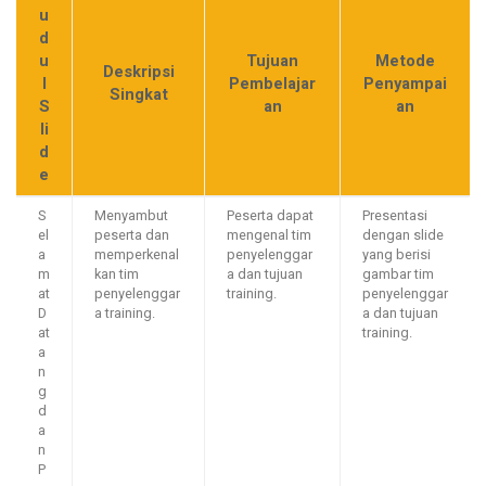
u
d
u
Tujuan
Metode
Deskripsi
l
Pembelajar
Penyampai
Singkat
S
an
an
li
d
e
S
Menyambut
Peserta dapat
Presentasi
el
peserta dan
mengenal tim
dengan slide
a
memperkenal
penyelenggar
yang berisi
m
kan tim
a dan tujuan
gambar tim
at
penyelenggar
training.
penyelenggar
D
a training.
a dan tujuan
at
training.
a
n
g
d
a
n
P