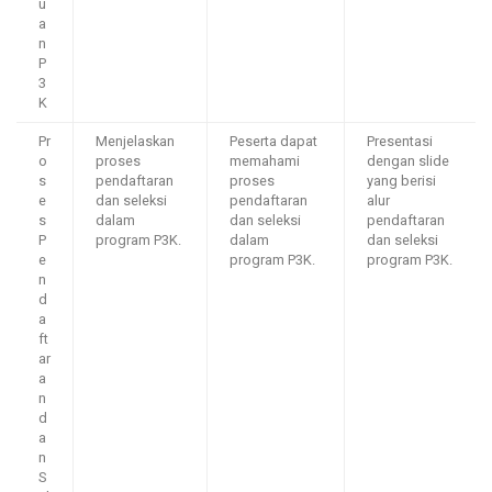
u
a
n
P
3
K
Pr
Menjelaskan
Peserta dapat
Presentasi
o
proses
memahami
dengan slide
s
pendaftaran
proses
yang berisi
e
dan seleksi
pendaftaran
alur
s
dalam
dan seleksi
pendaftaran
P
program P3K.
dalam
dan seleksi
e
program P3K.
program P3K.
n
d
a
ft
ar
a
n
d
a
n
S