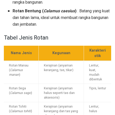
rangka bangunan.
Rotan Bentung (
Calamus caesius
)
: Batang yang kuat
dan tahan lama, ideal untuk membuat rangka bangunan
dan jembatan.
Tabel Jenis Rotan
Karakteri
Nama Jenis
Kegunaan
stik
Rotan Manau
Kerajinan (anyaman
Lentur,
(
Calamus
keranjang, tas, tikar)
kuat,
manan
)
mudah
dibentuk
Rotan Sega
Kerajinan (anyaman
Tipis, lentur
(
Calamus sago
)
halus seperti tas dan
aksesoris)
Rotan Tohiti
Kerajinan (anyaman
Lentur,
(
Calamus tohiti
)
keranjang dan tas yang
halus