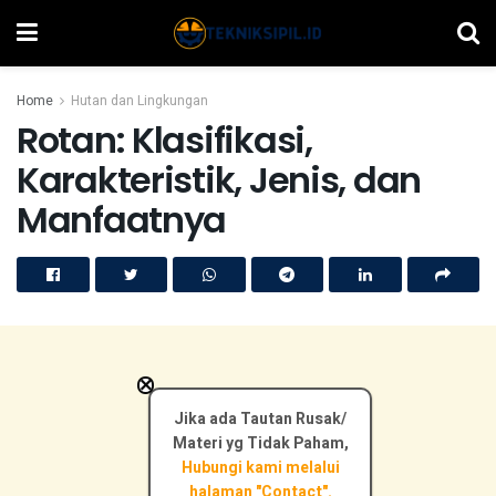
Home
Hutan dan Lingkungan
Rotan: Klasifikasi,
Karakteristik, Jenis, dan
Manfaatnya
×
Jika ada Tautan Rusak/
Materi yg Tidak Paham,
Hubungi kami melalui
halaman "Contact".