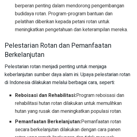
berperan penting dalam mendorong pengembangan
budidaya rotan. Program-program bantuan dan
pelatihan diberikan kepada petani rotan untuk
meningkatkan pengetahuan dan keterampilan mereka.
Pelestarian Rotan dan Pemanfaatan
Berkelanjutan
Pelestarian rotan menjadi penting untuk menjaga
keberlanjutan sumber daya alam ini. Upaya pelestarian rotan
di Indonesia dilakukan melalui berbagai cara, seperti:
Reboisasi dan Rehabilitasi:
Program reboisasi dan
rehabilitasi hutan rotan dilakukan untuk memulihkan
hutan yang rusak dan meningkatkan populasi rotan.
Pemanfaatan Berkelanjutan:
Pemanfaatan rotan
secara berkelanjutan dilakukan dengan cara panen