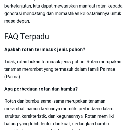
berkelanjutan, kita dapat mewariskan manfaat rotan kepada
generasi mendatang dan memastikan kelestariannya untuk
masa depan.
FAQ Terpadu
Apakah rotan termasuk jenis pohon?
Tidak, rotan bukan termasuk jenis pohon. Rotan merupakan
tanaman merambat yang termasuk dalam famili Palmae
(Palma).
Apa perbedaan rotan dan bambu?
Rotan dan bambu sama-sama merupakan tanaman
merambat, namun keduanya memiliki perbedaan dalam
struktur, karakteristik, dan kegunaannya. Rotan memiliki
batang yang lebih lentur dan kuat, sedangkan bambu