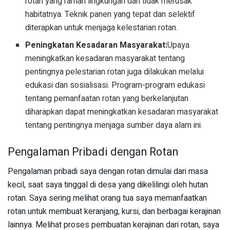
rotan yang ramah lingkungan dan tidak merusak
habitatnya. Teknik panen yang tepat dan selektif
diterapkan untuk menjaga kelestarian rotan.
Peningkatan Kesadaran Masyarakat:
Upaya
meningkatkan kesadaran masyarakat tentang
pentingnya pelestarian rotan juga dilakukan melalui
edukasi dan sosialisasi. Program-program edukasi
tentang pemanfaatan rotan yang berkelanjutan
diharapkan dapat meningkatkan kesadaran masyarakat
tentang pentingnya menjaga sumber daya alam ini.
Pengalaman Pribadi dengan Rotan
Pengalaman pribadi saya dengan rotan dimulai dari masa
kecil, saat saya tinggal di desa yang dikelilingi oleh hutan
rotan. Saya sering melihat orang tua saya memanfaatkan
rotan untuk membuat keranjang, kursi, dan berbagai kerajinan
lainnya. Melihat proses pembuatan kerajinan dari rotan, saya