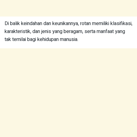
Di balik keindahan dan keunikannya, rotan memiliki klasifikasi,
karakteristik, dan jenis yang beragam, serta manfaat yang
tak ternilai bagi kehidupan manusia.