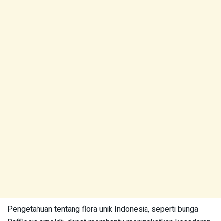
Pengetahuan tentang flora unik Indonesia, seperti bunga