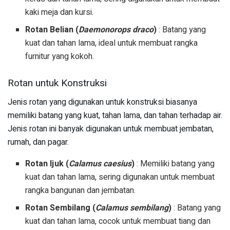
kaki meja dan kursi.
Rotan Belian (
Daemonorops draco
)
: Batang yang
kuat dan tahan lama, ideal untuk membuat rangka
furnitur yang kokoh.
Rotan untuk Konstruksi
Jenis rotan yang digunakan untuk konstruksi biasanya
memiliki batang yang kuat, tahan lama, dan tahan terhadap air.
Jenis rotan ini banyak digunakan untuk membuat jembatan,
rumah, dan pagar.
Rotan Ijuk (
Calamus caesius
)
: Memiliki batang yang
kuat dan tahan lama, sering digunakan untuk membuat
rangka bangunan dan jembatan.
Rotan Sembilang (
Calamus sembilang
)
: Batang yang
kuat dan tahan lama, cocok untuk membuat tiang dan