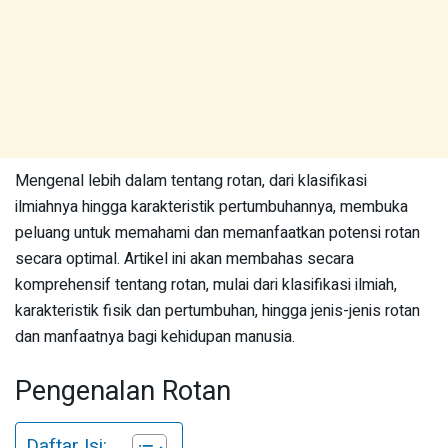
Mengenal lebih dalam tentang rotan, dari klasifikasi
ilmiahnya hingga karakteristik pertumbuhannya, membuka
peluang untuk memahami dan memanfaatkan potensi rotan
secara optimal. Artikel ini akan membahas secara
komprehensif tentang rotan, mulai dari klasifikasi ilmiah,
karakteristik fisik dan pertumbuhan, hingga jenis-jenis rotan
dan manfaatnya bagi kehidupan manusia.
Pengenalan Rotan
Daftar Isi: