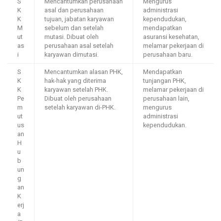
S
Mencantumkan perusahaan
Mengurus
K
asal dan perusahaan
administrasi
K
tujuan, jabatan karyawan
kependudukan,
M
sebelum dan setelah
mendapatkan
ut
mutasi. Dibuat oleh
asuransi kesehatan,
as
perusahaan asal setelah
melamar pekerjaan di
i
karyawan dimutasi.
perusahaan baru.
S
Mencantumkan alasan PHK,
Mendapatkan
K
hak-hak yang diterima
tunjangan PHK,
K
karyawan setelah PHK.
melamar pekerjaan di
Pe
Dibuat oleh perusahaan
perusahaan lain,
m
setelah karyawan di-PHK.
mengurus
ut
administrasi
us
kependudukan.
an
H
u
b
un
g
an
K
erj
a