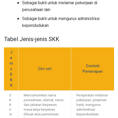
Sebagai bukti untuk melamar pekerjaan di
perusahaan lain
Sebagai bukti untuk mengurus administrasi
kependudukan
Tabel Jenis-jenis SKK
J
e
ni
Contoh
s
Ciri-ciri
Penerapan
S
K
K
S
Mencantumkan nama
Persyaratan melamar
K
perusahaan, alamat, nama
pekerjaan, pinjaman
K
dan jabatan karyawan,
bank, mengurus
U
masa kerja karyawan.
administrasi
m
Dibuat atas permintaan
kependudukan.