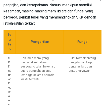
perjanjian, dan kesepakatan. Namun, meskipun memiliki
kesamaan, masing-masing memiliki arti dan fungsi yang
berbeda. Berikut tabel yang membandingkan SKK dengan
istilah-istilah terkait:
Is
ti
Pengertian
Fungsi
la
h
S
Dokumen resmi yang
Bukti formal tentang
K
menyatakan bahwa
pengalaman kerja,
K
seseorang telah bekerja di
penghasilan, dan
(S
suatu perusahaan atau
status karyawan.
ur
lembaga selama periode
at
waktu tertentu.
K
et
er
a
n
g