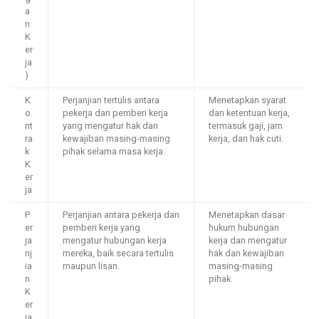
a
n
K
er
ja
)
K
Perjanjian tertulis antara
Menetapkan syarat
o
pekerja dan pemberi kerja
dan ketentuan kerja,
nt
yang mengatur hak dan
termasuk gaji, jam
ra
kewajiban masing-masing
kerja, dan hak cuti.
k
pihak selama masa kerja.
K
er
ja
P
Perjanjian antara pekerja dan
Menetapkan dasar
er
pemberi kerja yang
hukum hubungan
ja
mengatur hubungan kerja
kerja dan mengatur
nj
mereka, baik secara tertulis
hak dan kewajiban
ia
maupun lisan.
masing-masing
n
pihak.
K
er
ja