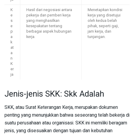
K
Hasil dari negosiasi antara
Menetapkan kondisi
e
pekerja dan pemberi kerja
kerja yang disetujui
s
yang menghasilkan
oleh kedua belah
e
kesepakatan tentang
pihak, seperti gaji,
p
berbagai aspek hubungan
jam kerja, dan
a
kerja.
tunjangan.
k
at
a
n
K
er
ja
Jenis-jenis SKK: Skk Adalah
SKK, atau Surat Keterangan Kerja, merupakan dokumen
penting yang menunjukkan bahwa seseorang telah bekerja di
suatu perusahaan atau organisasi. SKK ini memiliki beragam
jenis, yang disesuaikan dengan tujuan dan kebutuhan