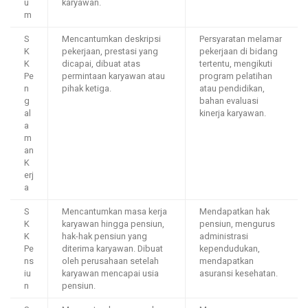
u
karyawan.
m
S
Mencantumkan deskripsi
Persyaratan melamar
K
pekerjaan, prestasi yang
pekerjaan di bidang
K
dicapai, dibuat atas
tertentu, mengikuti
Pe
permintaan karyawan atau
program pelatihan
n
pihak ketiga.
atau pendidikan,
g
bahan evaluasi
al
kinerja karyawan.
a
m
an
K
erj
a
S
Mencantumkan masa kerja
Mendapatkan hak
K
karyawan hingga pensiun,
pensiun, mengurus
K
hak-hak pensiun yang
administrasi
Pe
diterima karyawan. Dibuat
kependudukan,
ns
oleh perusahaan setelah
mendapatkan
iu
karyawan mencapai usia
asuransi kesehatan.
n
pensiun.