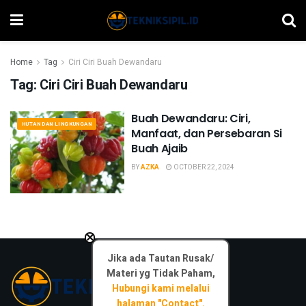
Home
Tag
Ciri Ciri Buah Dewandaru
Tag:
Ciri Ciri Buah Dewandaru
Buah Dewandaru: Ciri,
HUTAN DAN LINGKUNGAN
Manfaat, dan Persebaran Si
Buah Ajaib
BY
AZKA
OCTOBER 22, 2024
×
Jika ada Tautan Rusak/
Materi yg Tidak Paham,
Hubungi kami melalui
halaman "Contact".