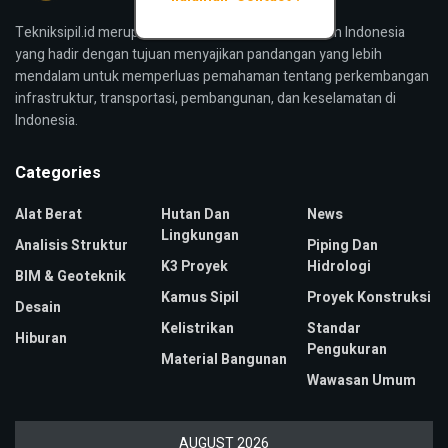
Tekniksipil.id merupakan media konstruksi bangunan Indonesia
yang hadir dengan tujuan menyajikan pandangan yang lebih
mendalam untuk memperluas pemahaman tentang perkembangan
infrastruktur, transportasi, pembangunan, dan keselamatan di
Indonesia.
Categories
Alat Berat
Hutan Dan
News
Lingkungan
Analisis Struktur
Piping Dan
K3 Proyek
Hidrologi
BIM & Geoteknik
Kamus Sipil
Proyek Konstruksi
Desain
Kelistrikan
Standar
Hiburan
Pengukuran
Material Bangunan
Wawasan Umum
AUGUST 2026