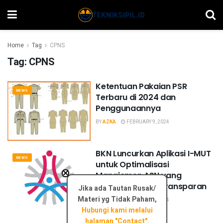
Home
Tag
CPNS
Tag:
CPNS
Ketentuan Pakaian PSR
NEWS
Terbaru di 2024 dan
Penggunaannya
BY
AZKA
FEBRUARY 9, 2024
BKN Luncurkan Aplikasi I-MUT
NEWS
untuk Optimalisasi
×
Manajemen ASN yang
Profesional dan Transparan
Jika ada Tautan Rusak/
Materi yg Tidak Paham,
BY
AZKA
FEBRUARY 9, 2024
Hubungi kami melalui
halaman "Contact".