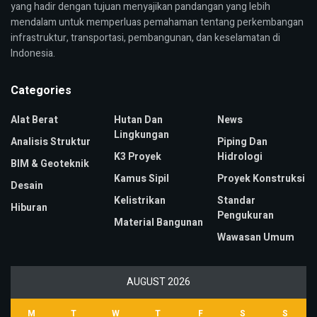
yang hadir dengan tujuan menyajikan pandangan yang lebih
mendalam untuk memperluas pemahaman tentang perkembangan
infrastruktur, transportasi, pembangunan, dan keselamatan di
Indonesia.
Categories
Alat Berat
Hutan Dan
News
Lingkungan
Analisis Struktur
Piping Dan
K3 Proyek
Hidrologi
BIM & Geoteknik
Kamus Sipil
Proyek Konstruksi
Desain
Kelistrikan
Standar
Hiburan
Pengukuran
Material Bangunan
Wawasan Umum
AUGUST 2026
M
T
W
T
F
S
S