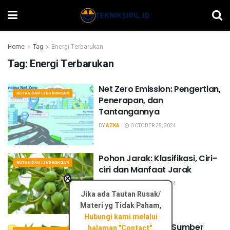
Home
Tag
Energi Terbarukan
Tag:
Energi Terbarukan
Net Zero Emission: Pengertian,
HUTAN DAN LINGKUNGAN
Penerapan, dan
Tantangannya
BY
AZKA
OCTOBER 25, 2024
Pohon Jarak: Klasifikasi, Ciri-
HUTAN DAN LINGKUNGAN
ciri dan Manfaat Jarak
×
BY
AZKA
OCTOBER 22, 2024
Jika ada Tautan Rusak/
Materi yg Tidak Paham,
Hubungi kami melalui
Mengenal Biofuel: Sumber
halaman "Contact".