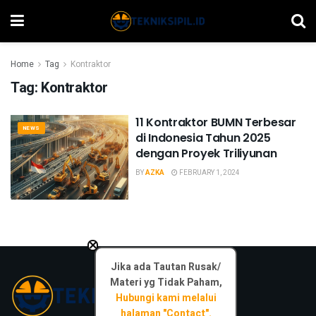
Home
Tag
Kontraktor
Tag:
Kontraktor
11 Kontraktor BUMN Terbesar
NEWS
di Indonesia Tahun 2025
dengan Proyek Triliyunan
BY
AZKA
FEBRUARY 1, 2024
×
Jika ada Tautan Rusak/
Materi yg Tidak Paham,
Hubungi kami melalui
halaman "Contact".