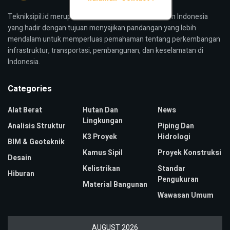
Tekniksipil.id merupakan media konstruksi bangunan Indonesia
yang hadir dengan tujuan menyajikan pandangan yang lebih
mendalam untuk memperluas pemahaman tentang perkembangan
infrastruktur, transportasi, pembangunan, dan keselamatan di
Indonesia.
Categories
Alat Berat
Hutan Dan
News
Lingkungan
Analisis Struktur
Piping Dan
K3 Proyek
Hidrologi
BIM & Geoteknik
Kamus Sipil
Proyek Konstruksi
Desain
Kelistrikan
Standar
Hiburan
Pengukuran
Material Bangunan
Wawasan Umum
AUGUST 2026