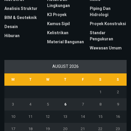
Lingkungan
Analisis Struktur
Piping Dan
K3 Proyek
Hidrologi
BIM & Geoteknik
Kamus Sipil
Proyek Konstruksi
Desain
Kelistrikan
Standar
Hiburan
Pengukuran
Material Bangunan
Wawasan Umum
AUGUST 2026
M
T
W
T
F
S
S
1
2
3
4
5
6
7
8
9
10
11
12
13
14
15
16
17
18
19
20
21
22
23