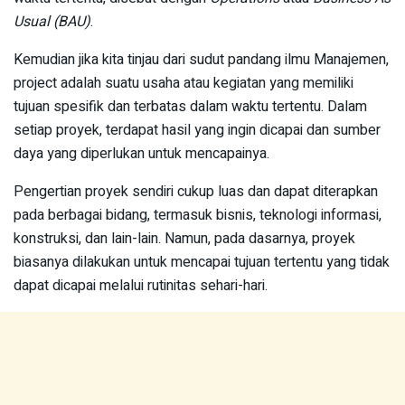
Usual (BAU)
.
Kemudian jika kita tinjau dari sudut pandang ilmu Manajemen,
project adalah suatu usaha atau kegiatan yang memiliki
tujuan spesifik dan terbatas dalam waktu tertentu. Dalam
setiap proyek, terdapat hasil yang ingin dicapai dan sumber
daya yang diperlukan untuk mencapainya.
Pengertian proyek sendiri cukup luas dan dapat diterapkan
pada berbagai bidang, termasuk bisnis, teknologi informasi,
konstruksi, dan lain-lain. Namun, pada dasarnya, proyek
biasanya dilakukan untuk mencapai tujuan tertentu yang tidak
dapat dicapai melalui rutinitas sehari-hari.