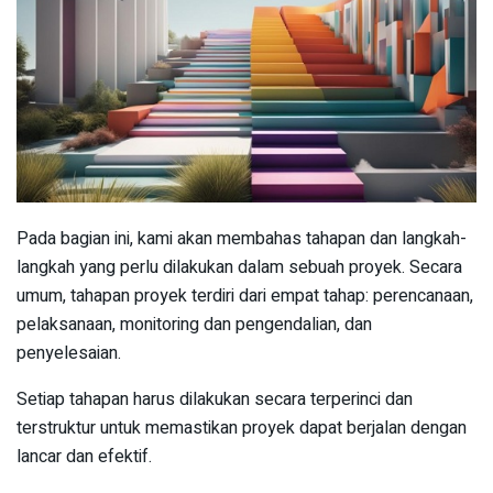
Pada bagian ini, kami akan membahas tahapan dan langkah-
langkah yang perlu dilakukan dalam sebuah proyek. Secara
umum, tahapan proyek terdiri dari empat tahap: perencanaan,
pelaksanaan, monitoring dan pengendalian, dan
penyelesaian.
Setiap tahapan harus dilakukan secara terperinci dan
terstruktur untuk memastikan proyek dapat berjalan dengan
lancar dan efektif.