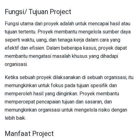
Fungsi/ Tujuan Project
Fungsi utama dari proyek adalah untuk mencapai hasil atau
tujuan tertentu. Proyek membantu mengelola sumber daya
seperti waktu, uang, dan tenaga kerja dalam cara yang
efektif dan efisien. Dalam beberapa kasus, proyek dapat
membantu mengatasi masalah khusus yang dihadapi
organisasi.
Ketika sebuah proyek dilaksanakan di sebuah organisasi, itu
memungkinkan untuk fokus pada tujuan spesifik dan
memperoleh hasil yang diinginkan. Proyek membantu
mempercepat pencapaian tujuan dan sasaran, dan
memungkinkan organisasi untuk mengelola risiko dengan
lebih baik.
Manfaat Project