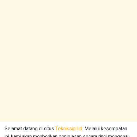
Selamat datang di situs
Tekniksipil.id
. Melalui kesempatan
ini, kami akan menberikan penjelasan secara rinci mengenai