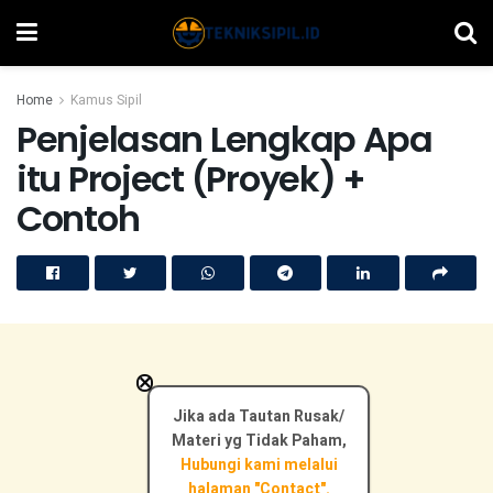
Home
Kamus Sipil
Penjelasan Lengkap Apa
itu Project (Proyek) +
Contoh
×
Jika ada Tautan Rusak/
Materi yg Tidak Paham,
Hubungi kami melalui
halaman "Contact".