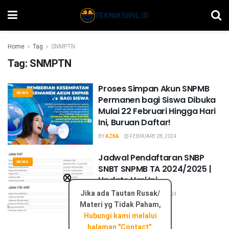
Home
Tag
SNMPTN
Tag:
SNMPTN
Proses Simpan Akun SNPMB
NEWS
Permanen bagi Siswa Dibuka
Mulai 22 Februari Hingga Hari
Ini, Buruan Daftar!
BY
AZKA
FEBRUARY 28, 2024
Jadwal Pendaftaran SNBP
NEWS
SNBT SNPMB TA 2024/2025 |
×
Update Hari Ini
Jika ada Tautan Rusak/
BY
AZKA
FEBRUARY 28, 2024
Materi yg Tidak Paham,
Hubungi kami melalui
halaman "Contact".