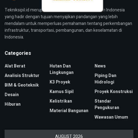
Tekniksipil.id merupakan media konstruksi bangunan Indonesia
yang hadir dengan tujuan menyajikan pandangan yang lebih
mendalam untuk memperluas pemahaman tentang perkembangan
infrastruktur, transportasi, pembangunan, dan keselamatan di
Indonesia.
Categories
Alat Berat
Hutan Dan
News
Lingkungan
Analisis Struktur
Piping Dan
K3 Proyek
Hidrologi
BIM & Geoteknik
Kamus Sipil
Proyek Konstruksi
Desain
Kelistrikan
Standar
Hiburan
Pengukuran
Material Bangunan
Wawasan Umum
AUGUST 2026