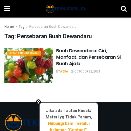
Home
Tag
Persebaran Buah Dewandaru
Tag:
Persebaran Buah Dewandaru
Buah Dewandaru: Ciri,
HUTAN DAN LINGKUNGAN
Manfaat, dan Persebaran Si
Buah Ajaib
BY
AZKA
OCTOBER 22, 2024
×
Jika ada Tautan Rusak/
Materi yg Tidak Paham,
Hubungi kami melalui
halaman "Contact".