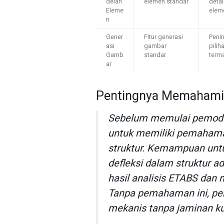
delan
elemen standar
detai
Eleme
elem
n
Gener
Fitur generasi
Penin
asi
gambar
pilih
Gamb
standar
term
ar
Pentingnya Memahami D
Sebelum memulai pemodel
untuk memiliki pemahaman
struktur. Kemampuan untu
defleksi dalam struktur a
hasil analisis ETABS dan
Tanpa pemahaman ini, pe
mekanis tanpa jaminan kua