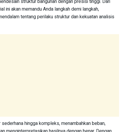
desain struktur bangunan dengan presisi tinggi. Dari
torial ini akan memandu Anda langkah demi langkah,
dalam tentang perilaku struktur dan kekuatan analisis
ur sederhana hingga kompleks, menambahkan beban,
 dan menginterpretasikan hasilnya dengan benar. Dengan