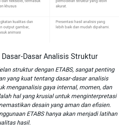
l dan fleksibel, termasuk
pemodelan struktur yang lebih
en khusus
akurat.
gkatan kualitas dan
Presentasi hasil analisis yang
an output gambar,
lebih baik dan mudah dipahami.
asuk animasi
asar-Dasar Analisis Struktur
an struktur dengan ETABS, sangat penting
 yang kuat tentang dasar-dasar analisis
k menganalisis gaya internal, momen, dan
dalah hal yang krusial untuk menginterpretasi
 memastikan desain yang aman dan efisien.
nggunaan ETABS hanya akan menjadi latihan
litas hasil.