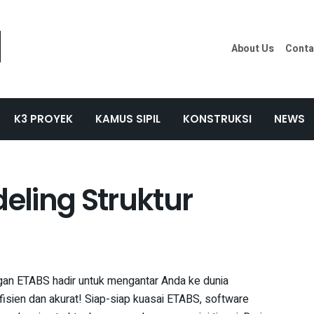
About Us
Conta
K3 PROYEK
KAMUS SIPIL
KONSTRUKSI
NEWS
deling Struktur
ngan ETABS hadir untuk mengantar Anda ke dunia
isien dan akurat! Siap-siap kuasai ETABS, software