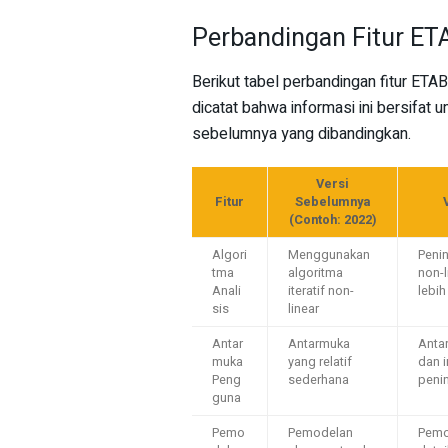
Perbandingan Fitur ET
Berikut tabel perbandingan fitur ETA
dicatat bahwa informasi ini bersifat 
sebelumnya yang dibandingkan.
Versi
Fitur
Sebelumnya
(Contoh: 2022)
Algori
Menggunakan
Penin
tma
algoritma
non-l
Anali
iteratif non-
lebih
sis
linear
Antar
Antarmuka
Anta
muka
yang relatif
dan i
Peng
sederhana
peni
guna
Pemo
Pemodelan
Pemo