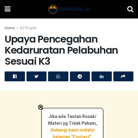
Home
K3 Proyek
Upaya Pencegahan
Kedaruratan Pelabuhan
Sesuai K3
×
Jika ada Tautan Rusak/
Materi yg Tidak Paham,
Hubungi kami melalui
halaman "Contact".