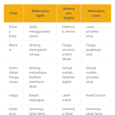
Waterp
Waterpass
Waterpass
Fitur
ass
Optik
Laser
Digital
Prinsi
Optik,
Elektroni
Laser,
p
menggunakan
k, sensor
proyeksi
Kerja
cairan
sinar
Akura
Sedang,
Tinggi,
Tinggi,
si
dipengaruhi
umumny
jangkauan
cahaya
a lebih
luas
akurat
Kemu
Sedang,
Sangat
Sangat
dahan
memerlukan
mudah,
mudah,
Pengg
keahlian
tampilan
proyeksi
unaan
membaca
digital
sinar
skala
Harga
Relatif
Lebih
Relatif mahal
terjangkau
mahal
Ketah
Umumnya
Umumny
Umumnya
anan
tahan lama
a tahan
tahan lama,