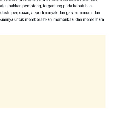
, atau bahkan pemotong, tergantung pada kebutuhan.
dustri perpipaan, seperti minyak dan gas, air minum, dan
mpuannya untuk membersihkan, memeriksa, dan memelihara