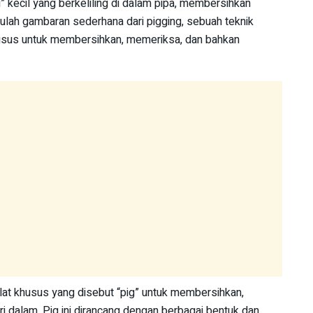
 kecil yang berkeliling di dalam pipa, membersihkan
tulah gambaran sederhana dari pigging, sebuah teknik
husus untuk membersihkan, memeriksa, dan bahkan
at khusus yang disebut “pig” untuk membersihkan,
i dalam. Pig ini dirancang dengan berbagai bentuk dan