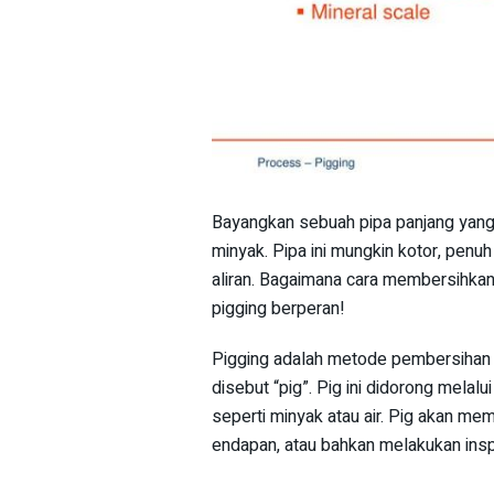
Bayangkan sebuah pipa panjang yang 
minyak. Pipa ini mungkin kotor, pen
aliran. Bagaimana cara membersihkan
pigging berperan!
Pigging adalah metode pembersihan 
disebut “pig”. Pig ini didorong melal
seperti minyak atau air. Pig akan me
endapan, atau bahkan melakukan insp