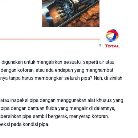
digunakan untuk mengalirkan sesuatu, seperti air atau
uh dengan kotoran, atau ada endapan yang menghambat
nya tanpa harus membongkar seluruh pipa? Nah, di sinilah
atau inspeksi pipa dengan menggunakan alat khusus yang
ui pipa dengan bantuan fluida yang mengalir di dalamnya,
mbersihkan pipa sambil bergerak, menyerap kotoran,
eksi pada kondisi pipa.