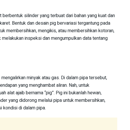
t berbentuk silinder yang terbuat dari bahan yang kuat dan
u karet. Bentuk dan desain pig bervariasi tergantung pada
ntuk membersihkan, mengikis, atau membersihkan kotoran,
uk melakukan inspeksi dan mengumpulkan data tentang
mengalirkan minyak atau gas. Di dalam pipa tersebut,
u endapan yang menghambat aliran. Nah, untuk
 alat ajaib bernama “pig”. Pig ini bukanlah hewan,
inder yang didorong melalui pipa untuk membersihkan,
 kondisi di dalam pipa.