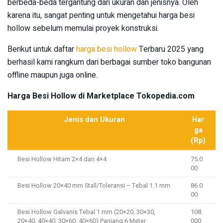
berbeda-beda tergantung dari ukuran dan jenisnya. Oleh
karena itu, sangat penting untuk mengetahui harga besi
hollow sebelum memulai proyek konstruksi.
Berikut untuk daftar
harga besi hollow
Terbaru 2025 yang
berhasil kami rangkum dari berbagai sumber toko bangunan
offline maupun juga online.
Harga Besi Hollow di Marketplace Tokopedia.com
Jenis dan Ukuran
Har
ga
(Rp)
Besi Hollow Hitam 2×4 dan 4×4
75.0
00
Besi Hollow 20×40 mm Stall/Toleransi – Tebal 1.1 mm
86.0
00
Besi Hollow Galvanis Tebal 1 mm (20×20, 30×30,
108.
20×40, 40×40, 30×60, 40×60) Panjang 6 Meter
000