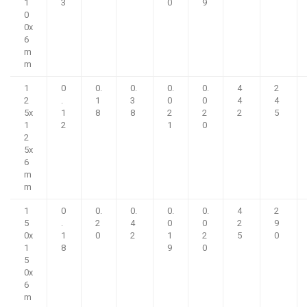
1
3
0
9
0
0x
6
m
m
1
0
0.
0.
0.
0.
4
2
2
.
1
3
0
0
4
4
5x
1
8
8
2
2
2
5
1
2
1
0
2
5x
6
m
m
1
0
0.
0.
0.
0.
4
2
5
.
2
4
0
0
2
9
0x
1
0
2
1
2
5
0
1
8
9
0
5
0x
6
m