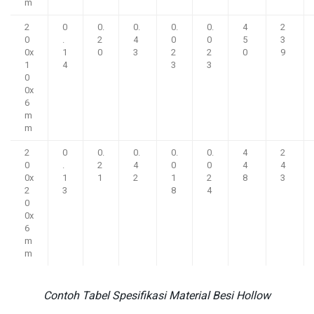
m
2
0
0.
0.
0.
0.
4
2
0
.
2
4
0
0
5
3
0x
1
0
3
2
2
0
9
1
4
3
3
0
0x
6
m
m
2
0
0.
0.
0.
0.
4
2
0
.
2
4
0
0
4
4
0x
1
1
2
1
2
8
3
2
3
8
4
0
0x
6
m
m
Contoh Tabel Spesifikasi Material Besi Hollow