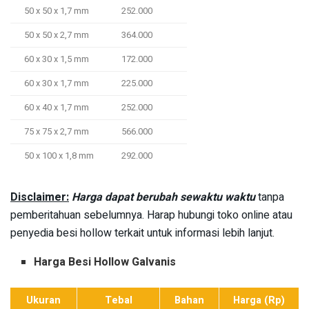
50 x 50 x 1,7 mm
252.000
50 x 50 x 2,7 mm
364.000
60 x 30 x 1,5 mm
172.000
60 x 30 x 1,7 mm
225.000
60 x 40 x 1,7 mm
252.000
75 x 75 x 2,7 mm
566.000
50 x 100 x 1,8 mm
292.000
Disclaimer:
Harga dapat berubah sewaktu waktu
tanpa
pemberitahuan sebelumnya. Harap hubungi toko online atau
penyedia besi hollow terkait untuk informasi lebih lanjut.
Harga Besi Hollow Galvanis
Ukuran
Tebal
Bahan
Harga (Rp)