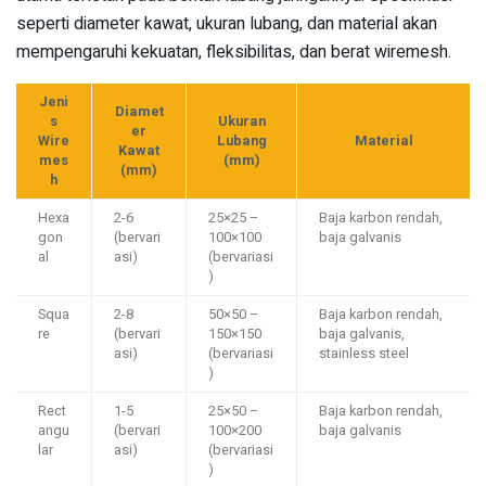
seperti diameter kawat, ukuran lubang, dan material akan
mempengaruhi kekuatan, fleksibilitas, dan berat wiremesh.
Jeni
Diamet
s
Ukuran
er
Wire
Lubang
Material
Kawat
mes
(mm)
(mm)
h
Hexa
2-6
25×25 –
Baja karbon rendah,
gon
(bervari
100×100
baja galvanis
al
asi)
(bervariasi
)
Squa
2-8
50×50 –
Baja karbon rendah,
re
(bervari
150×150
baja galvanis,
asi)
(bervariasi
stainless steel
)
Rect
1-5
25×50 –
Baja karbon rendah,
angu
(bervari
100×200
baja galvanis
lar
asi)
(bervariasi
)