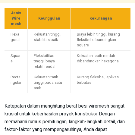
Jenis
Wire
Keunggulan
Kekurangan
mesh
Hexa
Kekuatan tinggi,
Biaya lebih tinggi, kurang
gonal
stabilitas baik
fleksibel dibandingkan
square
Squar
Fleksibilitas
Kekuatan lebih rendah
e
tinggi, biaya
dibandingkan hexagonal
relatif rendah
Recta
Kekuatan tarik
Kurang fleksibel, aplikasi
ngular
tinggi pada satu
terbatas
arah
Ketepatan dalam menghitung berat besi wiremesh sangat
krusial untuk keberhasilan proyek konstruksi. Dengan
memahami rumus perhitungan, langkah-langkah detail, dan
faktor-faktor yang mempengaruhinya, Anda dapat