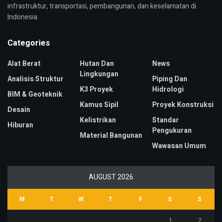
infrastruktur, transportasi, pembangunan, dan keselamatan di
Indonesia.
Categories
Alat Berat
Hutan Dan
News
Lingkungan
Analisis Struktur
Piping Dan
K3 Proyek
Hidrologi
BIM & Geoteknik
Kamus Sipil
Proyek Konstruksi
Desain
Kelistrikan
Standar
Hiburan
Pengukuran
Material Bangunan
Wawasan Umum
AUGUST 2026
M
T
W
T
F
S
S
1
2