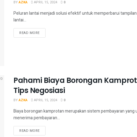
BY
AZKA
APRIL 15, 2024
0
Peluran lantai menjadi solusi efektif untuk memperbarui tampila
lantai...
READ MORE
Pahami Biaya Borongan Kamprotan
Tips Negosiasi
BY
AZKA
APRIL 15, 2024
0
Biaya borongan kamprotan merupakan sistem pembayaran yang u
menerima pembayaran...
READ MORE