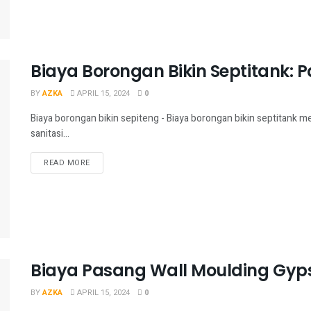
Biaya Borongan Bikin Septitank:
BY
AZKA
APRIL 15, 2024
0
Biaya borongan bikin sepiteng - Biaya borongan bikin septitan
sanitasi...
READ MORE
Biaya Pasang Wall Moulding Gyp
BY
AZKA
APRIL 15, 2024
0