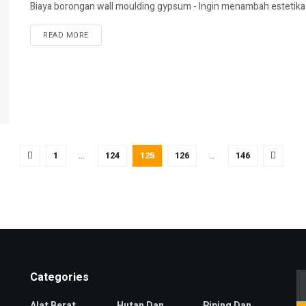
Biaya borongan wall moulding gypsum - Ingin menambah estetika
READ MORE
1
…
124
125
126
…
146
Categories
Alat Berat
Hutan Dan
Piping Dan