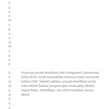
n
g
a
n
Pr
o
p
o
s
al
Pr
o
y
e
k
2.
Proposal proyek divalidasi oleh Designated Operational
V
Entity (DOE) untuk memastikan bahwa proyek memenuhi
al
kriteria CDM. Setelah validasi, proyek diverifikasi untuk
id
memastikan bahwa pengurangan emisi yang diklaim
a
dapat diukur, diverifikasi, dan diinformasikan secara
si
akurat.
d
a
n