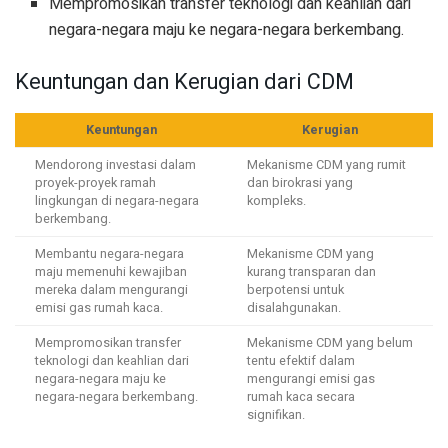
Mempromosikan transfer teknologi dan keahlian dari
negara-negara maju ke negara-negara berkembang.
Keuntungan dan Kerugian dari CDM
Keuntungan
Kerugian
Mendorong investasi dalam
Mekanisme CDM yang rumit
proyek-proyek ramah
dan birokrasi yang
lingkungan di negara-negara
kompleks.
berkembang.
Membantu negara-negara
Mekanisme CDM yang
maju memenuhi kewajiban
kurang transparan dan
mereka dalam mengurangi
berpotensi untuk
emisi gas rumah kaca.
disalahgunakan.
Mempromosikan transfer
Mekanisme CDM yang belum
teknologi dan keahlian dari
tentu efektif dalam
negara-negara maju ke
mengurangi emisi gas
negara-negara berkembang.
rumah kaca secara
signifikan.