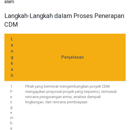
alam.
Langkah-Langkah dalam Proses Penerapan
CDM
L
a
n
g
Penjelasan
k
a
h
1.
Pihak yang berminat mengembangkan proyek CDM
P
mengajukan proposal proyek yang terperinci, termasuk
e
rencana pengurangan emisi, analisis dampak
n
lingkungan, dan rencana pembiayaan.
g
e
m
b
a