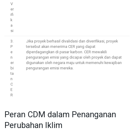
V
er
ifi
k
a
si
3.
Jika proyek berhasil divalidasi dan diverifikasi, proyek
P
tersebut akan menerima CER yang dapat
e
diperdagangkan di pasar karbon. CER mewakili
n
pengurangan emisi yang dicapai oleh proyek dan dapat
er
digunakan oleh negara maju untuk memenuhi kewajiban
bi
pengurangan emisi mereka.
ta
n
C
E
R
Peran CDM dalam Penanganan
Perubahan Iklim