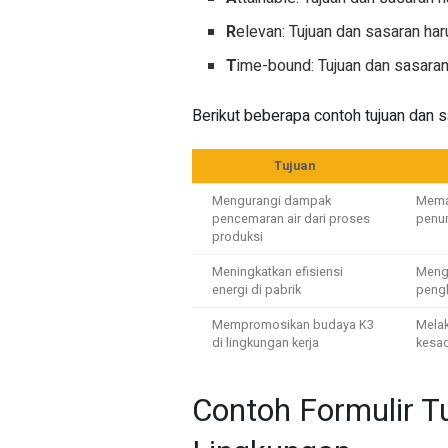
R
elevan: Tujuan dan sasaran ha
T
ime-bound: Tujuan dan sasaran 
Berikut beberapa contoh tujuan dan
Tujuan
Mengurangi dampak
Memas
pencemaran air dari proses
penur
produksi
Meningkatkan efisiensi
Mengg
energi di pabrik
pengh
Mempromosikan budaya K3
Melak
di lingkungan kerja
kesad
Contoh Formulir T