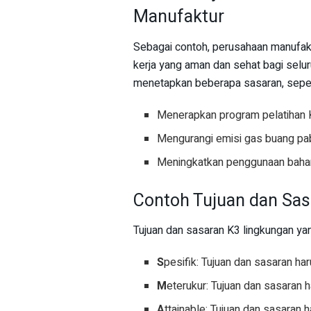
Manufaktur
Sebagai contoh, perusahaan manufakt
kerja yang aman dan sehat bagi selur
menetapkan beberapa sasaran, seper
Menerapkan program pelatihan K
Mengurangi emisi gas buang pab
Meningkatkan penggunaan bahan
Contoh Tujuan dan Sa
Tujuan dan sasaran K3 lingkungan yan
S
pesifik: Tujuan dan sasaran har
M
eterukur: Tujuan dan sasaran 
A
ttainable: Tujuan dan sasaran h