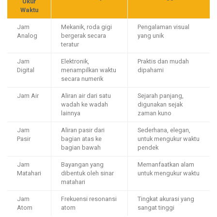
Ukur
Waktu
Jam
Mekanik, roda gigi
Pengalaman visual
Analog
bergerak secara
yang unik
teratur
Jam
Elektronik,
Praktis dan mudah
Digital
menampilkan waktu
dipahami
secara numerik
Jam Air
Aliran air dari satu
Sejarah panjang,
wadah ke wadah
digunakan sejak
lainnya
zaman kuno
Jam
Aliran pasir dari
Sederhana, elegan,
Pasir
bagian atas ke
untuk mengukur waktu
bagian bawah
pendek
Jam
Bayangan yang
Memanfaatkan alam
Matahari
dibentuk oleh sinar
untuk mengukur waktu
matahari
Jam
Frekuensi resonansi
Tingkat akurasi yang
Atom
atom
sangat tinggi