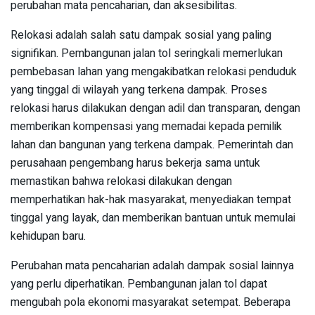
perubahan mata pencaharian, dan aksesibilitas.
Relokasi adalah salah satu dampak sosial yang paling
signifikan. Pembangunan jalan tol seringkali memerlukan
pembebasan lahan yang mengakibatkan relokasi penduduk
yang tinggal di wilayah yang terkena dampak. Proses
relokasi harus dilakukan dengan adil dan transparan, dengan
memberikan kompensasi yang memadai kepada pemilik
lahan dan bangunan yang terkena dampak. Pemerintah dan
perusahaan pengembang harus bekerja sama untuk
memastikan bahwa relokasi dilakukan dengan
memperhatikan hak-hak masyarakat, menyediakan tempat
tinggal yang layak, dan memberikan bantuan untuk memulai
kehidupan baru.
Perubahan mata pencaharian adalah dampak sosial lainnya
yang perlu diperhatikan. Pembangunan jalan tol dapat
mengubah pola ekonomi masyarakat setempat. Beberapa