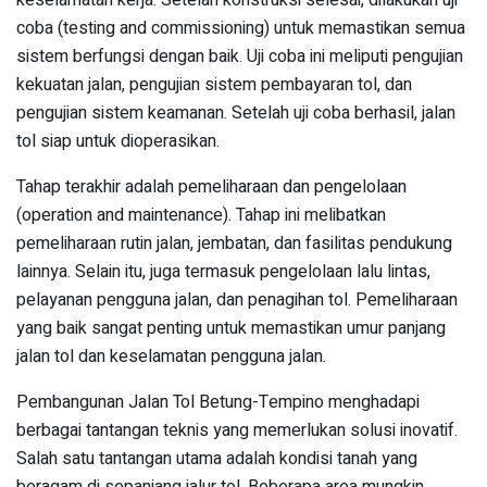
coba (testing and commissioning) untuk memastikan semua
sistem berfungsi dengan baik. Uji coba ini meliputi pengujian
kekuatan jalan, pengujian sistem pembayaran tol, dan
pengujian sistem keamanan. Setelah uji coba berhasil, jalan
tol siap untuk dioperasikan.
Tahap terakhir adalah pemeliharaan dan pengelolaan
(operation and maintenance). Tahap ini melibatkan
pemeliharaan rutin jalan, jembatan, dan fasilitas pendukung
lainnya. Selain itu, juga termasuk pengelolaan lalu lintas,
pelayanan pengguna jalan, dan penagihan tol. Pemeliharaan
yang baik sangat penting untuk memastikan umur panjang
jalan tol dan keselamatan pengguna jalan.
Pembangunan Jalan Tol Betung-Tempino menghadapi
berbagai tantangan teknis yang memerlukan solusi inovatif.
Salah satu tantangan utama adalah kondisi tanah yang
beragam di sepanjang jalur tol. Beberapa area mungkin