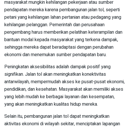
masyarakat mungkin kehilangan pekerjaan atau sumber
pendapatan mereka karena pembangunan jalan tol, seperti
petani yang kehilangan lahan pertanian atau pedagang yang
kehilangan pelanggan. Pemerintah dan perusahaan
pengembang harus memberikan pelatihan keterampilan dan
bantuan modal kepada masyarakat yang terkena dampak,
sehingga mereka dapat beradaptasi dengan perubahan
ekonomi dan menemukan sumber pendapatan baru.
Peningkatan aksesibilitas adalah dampak positif yang
signifikan. Jalan tol akan meningkatkan konektivitas
antarwilayah, mempermudah akses ke pusat-pusat ekonomi,
pendidikan, dan kesehatan. Masyarakat akan memiliki akses
yang lebih mudah ke berbagai layanan dan kesempatan,
yang akan meningkatkan kualitas hidup mereka.
Selain itu, pembangunan jalan tol dapat meningkatkan
aktivitas ekonomi di wilayah sekitar, menciptakan lapangan