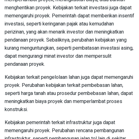
menghentikan proyek. Kebijakan terkait investasi juga dapat
memengaruhi proyek. Pemerintah dapat memberikan insentif
investasi, seperti keringanan pajak atau kemudahan
perizinan, yang akan menarik investor dan meningkatkan
pendanaan proyek. Sebaliknya, perubahan kebijakan yang
kurang menguntungkan, seperti pembatasan investasi asing,
dapat mengurangi minat investor dan mempersulit
pendanaan proyek.
Kebijakan terkait pengelolaan lahan juga dapat memengaruhi
proyek. Perubahan kebijakan terkait pembebasan lahan,
seperti harga tanah atau prosedur pembebasan lahan, dapat
meningkatkan biaya proyek dan memperlambat proses
konstruksi.
Kebijakan pemerintah terkait infrastruktur juga dapat
memengaruhi proyek. Perubahan rencana pembangunan
infrastruktur, seperti pembangunan jalan tol lain di sekitar