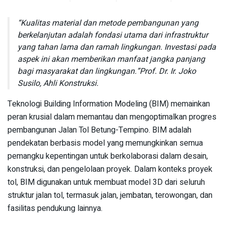
“Kualitas material dan metode pembangunan yang
berkelanjutan adalah fondasi utama dari infrastruktur
yang tahan lama dan ramah lingkungan. Investasi pada
aspek ini akan memberikan manfaat jangka panjang
bagi masyarakat dan lingkungan.”Prof. Dr. Ir. Joko
Susilo, Ahli Konstruksi.
Teknologi Building Information Modeling (BIM) memainkan
peran krusial dalam memantau dan mengoptimalkan progres
pembangunan Jalan Tol Betung-Tempino. BIM adalah
pendekatan berbasis model yang memungkinkan semua
pemangku kepentingan untuk berkolaborasi dalam desain,
konstruksi, dan pengelolaan proyek. Dalam konteks proyek
tol, BIM digunakan untuk membuat model 3D dari seluruh
struktur jalan tol, termasuk jalan, jembatan, terowongan, dan
fasilitas pendukung lainnya.