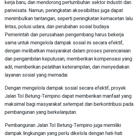
kerja baru, dan mendorong pertumbuhan sektor industri dan
pariwisata. Namun, peningkatan aksesibilitas juga dapat
menimbulkan tantangan, seperti peningkatan kemacetan lalu
lintas, polusi udara, dan perubahan sosial budaya.
Pemerintah dan perusahaan pengembang harus bekerja
sama untuk mengelola dampak sosial ini secara efektif,
dengan melibatkan masyarakat dalam proses perencanaan
dan pengambilan keputusan, memberikan kompensasi yang
adil, memberikan pelatihan keterampilan, dan menyediakan
layanan sosial yang memadai.
Dengan mengelola dampak sosial secara efektif, proyek
Jalan Tol Betung-Tempino dapat memberikan manfaat yang
maksimal bagi masyarakat setempat dan berkontribusi pada
pembangunan yang berkelanjutan.
Pembangunan Jalan Tol Betung-Tempino juga memiliki
dampak lingkungan yang perlu dikelola dengan hati-hati