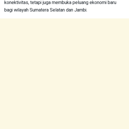
konektivitas, tetapi juga membuka peluang ekonomi baru
bagi wilayah Sumatera Selatan dan Jambi.