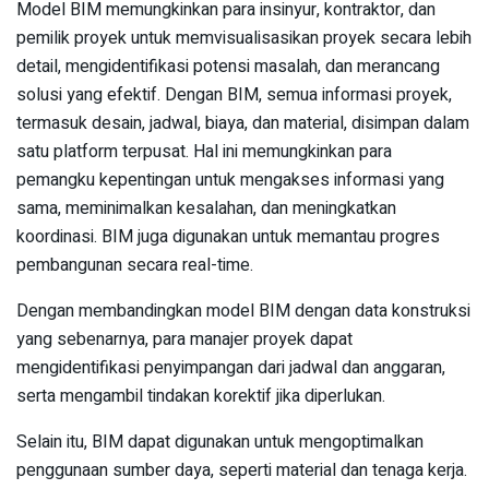
Model BIM memungkinkan para insinyur, kontraktor, dan
pemilik proyek untuk memvisualisasikan proyek secara lebih
detail, mengidentifikasi potensi masalah, dan merancang
solusi yang efektif. Dengan BIM, semua informasi proyek,
termasuk desain, jadwal, biaya, dan material, disimpan dalam
satu platform terpusat. Hal ini memungkinkan para
pemangku kepentingan untuk mengakses informasi yang
sama, meminimalkan kesalahan, dan meningkatkan
koordinasi. BIM juga digunakan untuk memantau progres
pembangunan secara real-time.
Dengan membandingkan model BIM dengan data konstruksi
yang sebenarnya, para manajer proyek dapat
mengidentifikasi penyimpangan dari jadwal dan anggaran,
serta mengambil tindakan korektif jika diperlukan.
Selain itu, BIM dapat digunakan untuk mengoptimalkan
penggunaan sumber daya, seperti material dan tenaga kerja.