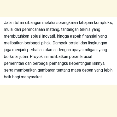
Jalan tol ini dibangun melalui serangkaian tahapan kompleks,
mulai dari perencanaan matang, tantangan teknis yang
membutuhkan solusi inovatif, hingga aspek finansial yang
melibatkan berbagai pihak. Dampak sosial dan lingkungan
juga menjadi perhatian utama, dengan upaya mitigasi yang
berkelanjutan. Proyek ini melibatkan peran krusial
pemerintah dan berbagai pemangku kepentingan lainnya,
serta memberikan gambaran tentang masa depan yang lebih
baik bagi masyarakat.