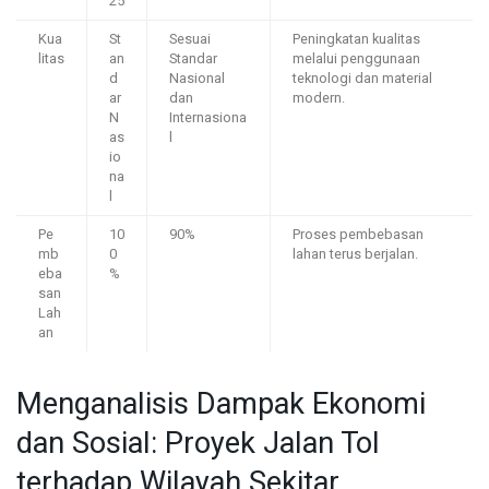
25
Kua
St
Sesuai
Peningkatan kualitas
litas
an
Standar
melalui penggunaan
d
Nasional
teknologi dan material
ar
dan
modern.
N
Internasiona
as
l
io
na
l
Pe
10
90%
Proses pembebasan
mb
0
lahan terus berjalan.
eba
%
san
Lah
an
Menganalisis Dampak Ekonomi
dan Sosial: Proyek Jalan Tol
terhadap Wilayah Sekitar