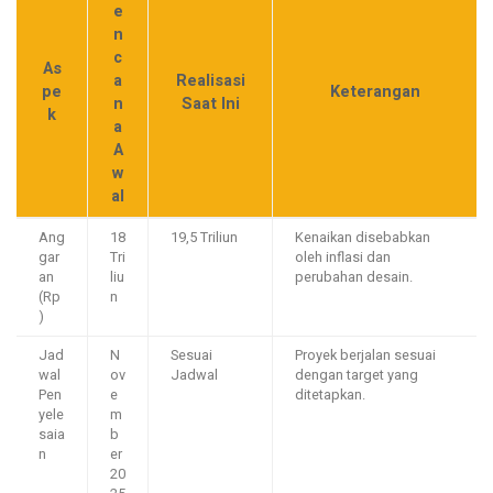
e
n
c
As
a
Realisasi
pe
Keterangan
n
Saat Ini
k
a
A
w
al
Ang
18
19,5 Triliun
Kenaikan disebabkan
gar
Tri
oleh inflasi dan
an
liu
perubahan desain.
(Rp
n
)
Jad
N
Sesuai
Proyek berjalan sesuai
wal
ov
Jadwal
dengan target yang
Pen
e
ditetapkan.
yele
m
saia
b
n
er
20