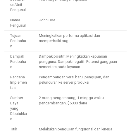
en/Unit
Pengusul
Nama
John Doe
Pengusul
Tujuan
Meningkatkan performa aplikasi dan
Perubaha
memperbaiki bug
n
Dampak
Dampak positif: Meningkatkan kepuasan
Perubaha
pengguna. Dampak negatif: Potensi gangguan
n
sementara pada layanan
Rencana
Pengembangan versi baru, pengujian, dan
Implemen
peluncuran ke server produksi
tasi
Sumber
2 orang pengembang, 1 minggu waktu
Daya
pengembangan, $5000 dana
yang
Dibutuhka
n
Titik
Melakukan pengujian fungsional dan kinerja