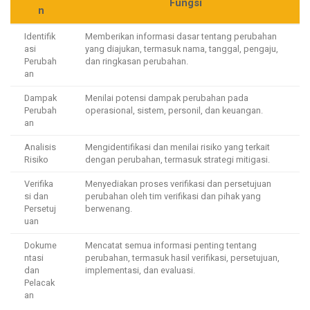
Fungsi
n
Identifik
Memberikan informasi dasar tentang perubahan
asi
yang diajukan, termasuk nama, tanggal, pengaju,
Perubah
dan ringkasan perubahan.
an
Dampak
Menilai potensi dampak perubahan pada
Perubah
operasional, sistem, personil, dan keuangan.
an
Analisis
Mengidentifikasi dan menilai risiko yang terkait
Risiko
dengan perubahan, termasuk strategi mitigasi.
Verifika
Menyediakan proses verifikasi dan persetujuan
si dan
perubahan oleh tim verifikasi dan pihak yang
Persetuj
berwenang.
uan
Dokume
Mencatat semua informasi penting tentang
ntasi
perubahan, termasuk hasil verifikasi, persetujuan,
dan
implementasi, dan evaluasi.
Pelacak
an