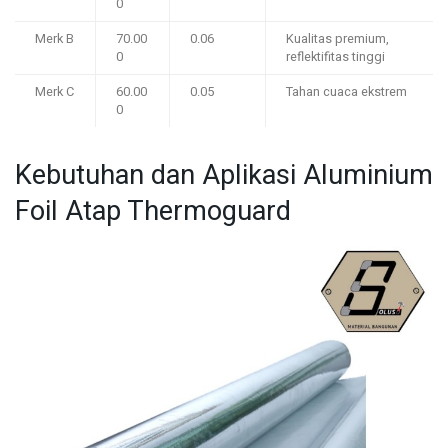
0
Merk B
70.00
0.06
Kualitas premium,
0
reflektifitas tinggi
Merk C
60.00
0.05
Tahan cuaca ekstrem
0
Kebutuhan dan Aplikasi Aluminium
Foil Atap Thermoguard