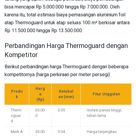
bisa mencapai Rp 5.000.000 hingga Rp 7.000.000. Oleh
karena itu, total estimasi biaya pemasangan aluminium foil
atap Thermoguard untuk atap seluas 100 m² berkisar antara
Rp 11.500.000 hingga Rp 13.500.000.
Perbandingan Harga Thermoguard dengan
Kompetitor
Berikut perbandingan harga Thermoguard dengan beberapa
kompetitornya (harga perkiraan per meter persegi):
Harg
Produ
Ketebal
a
Fitur Unggulan
k
an (mm)
(Rp)
Therm
65.00
0.05
Isolasi panas tinggi,
oguar
0
tahan lama
d
Merk A
55.00
0.04
Harga terjangkau