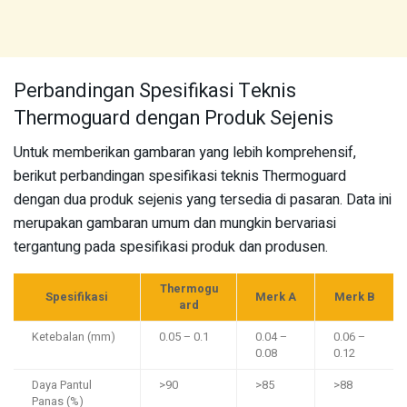
Perbandingan Spesifikasi Teknis
Thermoguard dengan Produk Sejenis
Untuk memberikan gambaran yang lebih komprehensif,
berikut perbandingan spesifikasi teknis Thermoguard
dengan dua produk sejenis yang tersedia di pasaran. Data ini
merupakan gambaran umum dan mungkin bervariasi
tergantung pada spesifikasi produk dan produsen.
Thermogu
Spesifikasi
Merk A
Merk B
ard
Ketebalan (mm)
0.05 – 0.1
0.04 –
0.06 –
0.08
0.12
Daya Pantul
>90
>85
>88
Panas (%)