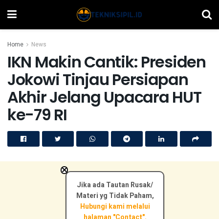
Home
News
IKN Makin Cantik: Presiden
Jokowi Tinjau Persiapan
Akhir Jelang Upacara HUT
ke-79 RI
×
Jika ada Tautan Rusak/
Materi yg Tidak Paham,
Hubungi kami melalui
halaman "Contact".