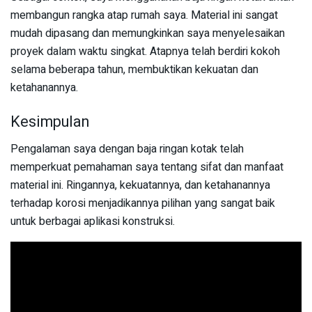
membangun rangka atap rumah saya. Material ini sangat
mudah dipasang dan memungkinkan saya menyelesaikan
proyek dalam waktu singkat. Atapnya telah berdiri kokoh
selama beberapa tahun, membuktikan kekuatan dan
ketahanannya.
Kesimpulan
Pengalaman saya dengan baja ringan kotak telah
memperkuat pemahaman saya tentang sifat dan manfaat
material ini. Ringannya, kekuatannya, dan ketahanannya
terhadap korosi menjadikannya pilihan yang sangat baik
untuk berbagai aplikasi konstruksi.