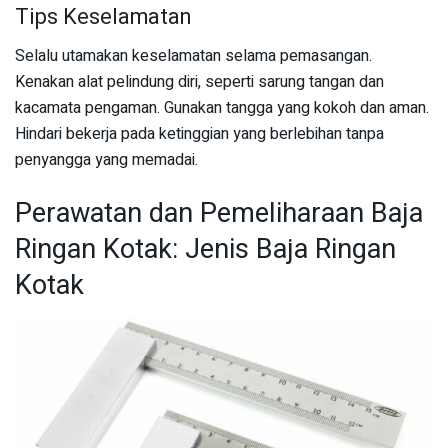
Tips Keselamatan
Selalu utamakan keselamatan selama pemasangan.
Kenakan alat pelindung diri, seperti sarung tangan dan
kacamata pengaman. Gunakan tangga yang kokoh dan aman.
Hindari bekerja pada ketinggian yang berlebihan tanpa
penyangga yang memadai.
Perawatan dan Pemeliharaan Baja
Ringan Kotak: Jenis Baja Ringan
Kotak