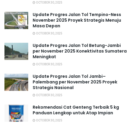
OCTOBER 30, 2025
Update Progres Jalan Tol Tempino-Ness
November 2025 Proyek Strategis Menuju
Masa Depan
OCTOBER 30, 2025
Update Progres Jalan Tol Betung-Jambi
per November 2025 Konektivitas Sumatera
Meningkat
OCTOBER 30, 2025
Update Progres Jalan Tol Jambi–
Palembang per November 2025 Proyek
Strategis Nasional
OCTOBER 30, 2025
Rekomendasi Cat Genteng Terbaik 5 kg
Panduan Lengkap untuk Atap Impian
OCTOBER 30, 2025