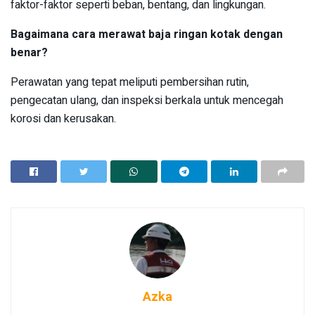
faktor-faktor seperti beban, bentang, dan lingkungan.
Bagaimana cara merawat baja ringan kotak dengan
benar?
Perawatan yang tepat meliputi pembersihan rutin,
pengecatan ulang, dan inspeksi berkala untuk mencegah
korosi dan kerusakan.
Azka