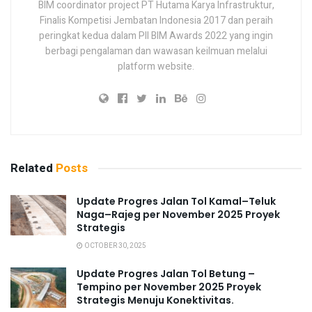
BIM coordinator project PT Hutama Karya Infrastruktur,
Finalis Kompetisi Jembatan Indonesia 2017 dan peraih
peringkat kedua dalam PII BIM Awards 2022 yang ingin
berbagi pengalaman dan wawasan keilmuan melalui
platform website.
Related
Posts
Update Progres Jalan Tol Kamal–Teluk
Naga–Rajeg per November 2025 Proyek
Strategis
OCTOBER 30, 2025
Update Progres Jalan Tol Betung –
Tempino per November 2025 Proyek
Strategis Menuju Konektivitas.