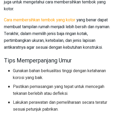
juga untuk mengetahui cara membersihkan tembok yang
kotor.
Cara membersihkan tembok yang kotor
yang benar dapat
membuat tampilan rumah menjadi lebih bersih dan nyaman.
Terakhir, dalam memilih jenis baja ringan kotak,
pertimbangkan ukuran, ketebalan, dan jenis lapisan
antikaratnya agar sesuai dengan kebutuhan konstruksi.
Tips Memperpanjang Umur
Gunakan bahan berkualitas tinggi dengan ketahanan
korosi yang baik.
Pastikan pemasangan yang tepat untuk mencegah
tekanan berlebih atau defleksi.
Lakukan perawatan dan pemeliharaan secara teratur
sesuai petunjuk pabrikan.