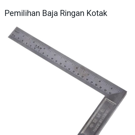
Pemilihan Baja Ringan Kotak