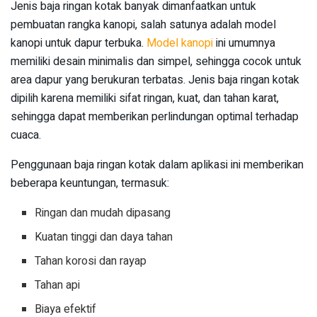
Jenis baja ringan kotak banyak dimanfaatkan untuk
pembuatan rangka kanopi, salah satunya adalah model
kanopi untuk dapur terbuka.
Model kanopi
ini umumnya
memiliki desain minimalis dan simpel, sehingga cocok untuk
area dapur yang berukuran terbatas. Jenis baja ringan kotak
dipilih karena memiliki sifat ringan, kuat, dan tahan karat,
sehingga dapat memberikan perlindungan optimal terhadap
cuaca.
Penggunaan baja ringan kotak dalam aplikasi ini memberikan
beberapa keuntungan, termasuk:
Ringan dan mudah dipasang
Kuatan tinggi dan daya tahan
Tahan korosi dan rayap
Tahan api
Biaya efektif