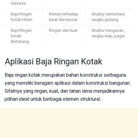
Galvanis
Baja Ringan
Rentan terhadap
Struktur sementara,
Kotak Hitam
karat dan korosi
rangka gudang
Baja Ringan
Ringan dan kuat
Struktur bangunan,
Kotak
rangka atap, pagar
Berlubang
Aplikasi Baja Ringan Kotak
Baja ringan kotak merupakan bahan konstruksi serbaguna
yang memiliki beragam aplikasi dalam konstruksi bangunan.
Sifatnya yang ringan, kuat, dan tahan lama menjadikannya
pilihan ideal untuk berbagai elemen struktural.