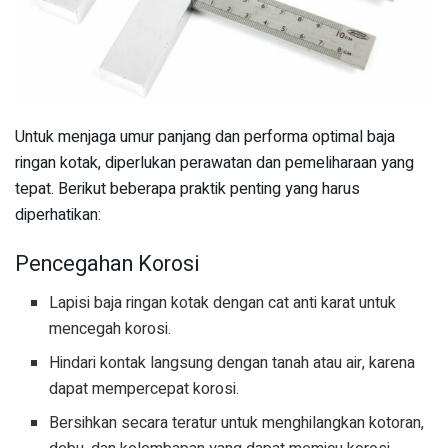
Untuk menjaga umur panjang dan performa optimal baja
ringan kotak, diperlukan perawatan dan pemeliharaan yang
tepat. Berikut beberapa praktik penting yang harus
diperhatikan:
Pencegahan Korosi
Lapisi baja ringan kotak dengan cat anti karat untuk
mencegah korosi.
Hindari kontak langsung dengan tanah atau air, karena
dapat mempercepat korosi.
Bersihkan secara teratur untuk menghilangkan kotoran,