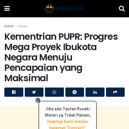
Home
News
Kementrian PUPR: Progres
Mega Proyek Ibukota
Negara Menuju
Pencapaian yang
Maksimal
×
Jika ada Tautan Rusak/
Materi yg Tidak Paham,
Hubungi kami melalui
halaman "Contact".