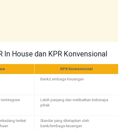
R In House dan KPR Konvensional
use
KPR Konvensional
Bank/Lembaga Keuangan
terintegrasi
Lebih panjang dan melibatkan beberapa
pihak
terkadang terikat
Standar yang ditetapkan oleh
ahaan
bank/lembaga keuangan