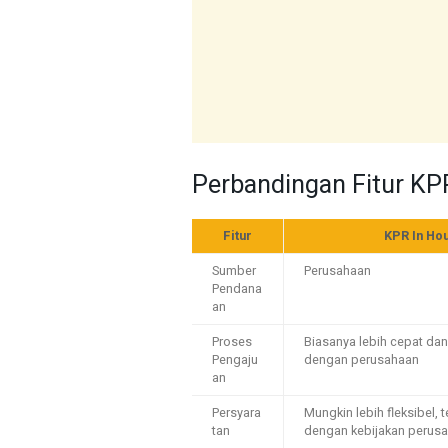
Perbandingan Fitur KP
Fitur
KPR In Ho
Sumber
Perusahaan
Pendana
an
Proses
Biasanya lebih cepat dan 
Pengaju
dengan perusahaan
an
Persyara
Mungkin lebih fleksibel, 
tan
dengan kebijakan perus