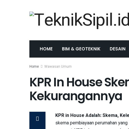
HOME
BIM & GEOTEKNIK
DESAIN
Home
Wawasan Umum
KPR In House Ske
Kekurangannya
KPR in House Adalah: Skema, Kel
skema pembiayaan perumahan yang di