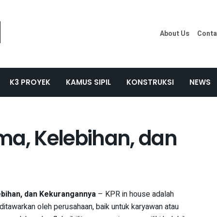
About Us
Conta
K3 PROYEK
KAMUS SIPIL
KONSTRUKSI
NEWS
ma, Kelebihan, dan
ebihan, dan Kekurangannya
– KPR in house adalah
tawarkan oleh perusahaan, baik untuk karyawan atau