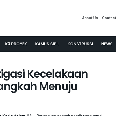
About Us
Contac
K3 PROYEK
KAMUS SIPIL
KONSTRUKSI
NEWS
igasi Kecelakaan
Langkah Menuju