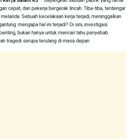
n Kerja dalam K3
– Bayangkan sebuah pabrik yang ramai
an cepat, dan pekerja bergerak lincah. Tiba-tiba, terdengar
melanda. Sebuah kecelakaan kerja terjadi, meninggalkan
ntung: mengapa hal ini terjadi? Di sini, investigasi
penting, bukan hanya untuk mencari tahu penyebab
ah tragedi serupa terulang di masa depan.