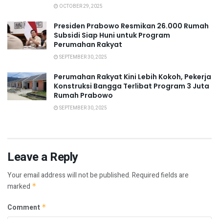
OCTOBER 29, 2025
Presiden Prabowo Resmikan 26.000 Rumah
Subsidi Siap Huni untuk Program
Perumahan Rakyat
SEPTEMBER 30, 2025
Perumahan Rakyat Kini Lebih Kokoh, Pekerja
Konstruksi Bangga Terlibat Program 3 Juta
Rumah Prabowo
SEPTEMBER 30, 2025
Leave a Reply
Your email address will not be published.
Required fields are
marked
*
Comment
*