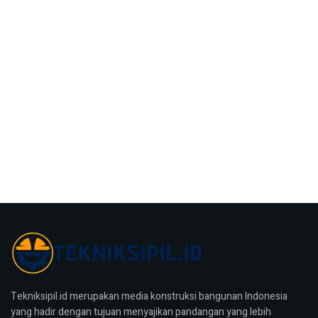
Tekniksipil.id merupakan media konstruksi bangunan Indonesia
yang hadir dengan tujuan menyajikan pandangan yang lebih