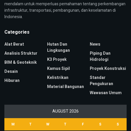
mendalam untuk memperluas pemahaman tentang perkembangan
infrastruktur, transportasi, pembangunan, dan keselamatan di
Indonesia.
Categories
Alat Berat
Hutan Dan
News
Lingkungan
Analisis Struktur
Piping Dan
K3 Proyek
Hidrologi
BIM & Geoteknik
Kamus Sipil
Proyek Konstruksi
Desain
Kelistrikan
Standar
Hiburan
Pengukuran
Material Bangunan
Wawasan Umum
AUGUST 2026
M
T
W
T
F
S
S