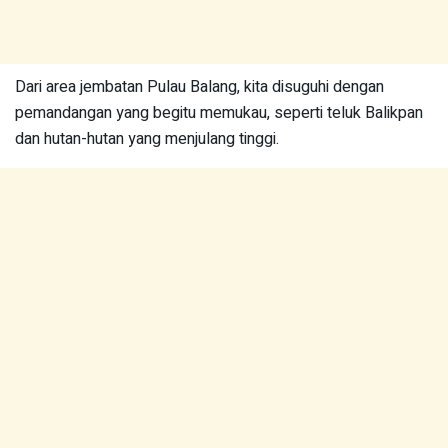
Dari area jembatan Pulau Balang, kita disuguhi dengan
pemandangan yang begitu memukau, seperti teluk Balikpan
dan hutan-hutan yang menjulang tinggi.