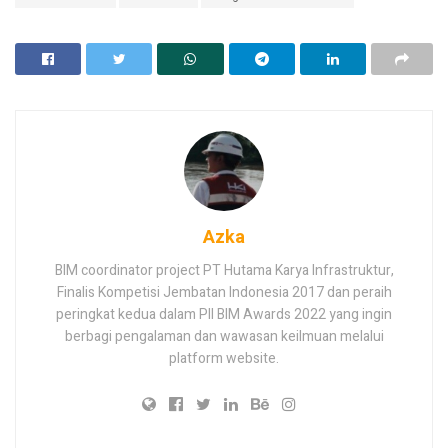
Azka
BIM coordinator project PT Hutama Karya Infrastruktur,
Finalis Kompetisi Jembatan Indonesia 2017 dan peraih
peringkat kedua dalam PII BIM Awards 2022 yang ingin
berbagi pengalaman dan wawasan keilmuan melalui
platform website.