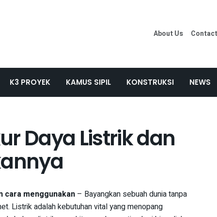
About Us
Contac
K3 PROYEK
KAMUS SIPIL
KONSTRUKSI
NEWS
r Daya Listrik dan
kannya
dan cara menggunakan
– Bayangkan sebuah dunia tanpa
ternet. Listrik adalah kebutuhan vital yang menopang