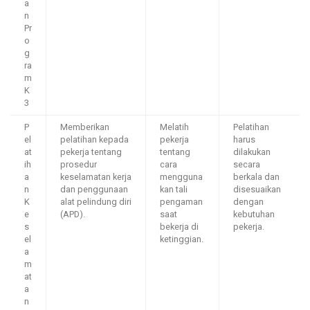
a
n
Pr
o
g
ra
m
K
3
P
Memberikan
Melatih
Pelatihan
el
pelatihan kepada
pekerja
harus
at
pekerja tentang
tentang
dilakukan
ih
prosedur
cara
secara
a
keselamatan kerja
mengguna
berkala dan
n
dan penggunaan
kan tali
disesuaikan
K
alat pelindung diri
pengaman
dengan
e
(APD).
saat
kebutuhan
s
bekerja di
pekerja.
el
ketinggian.
a
m
at
a
n