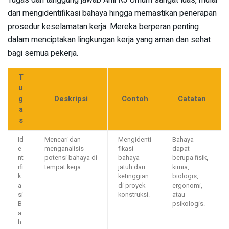
dari mengidentifikasi bahaya hingga memastikan penerapan
prosedur keselamatan kerja. Mereka berperan penting
dalam menciptakan lingkungan kerja yang aman dan sehat
bagi semua pekerja.
T
u
g
Deskripsi
Contoh
Catatan
a
s
Id
Mencari dan
Mengidenti
Bahaya
e
menganalisis
fikasi
dapat
nt
potensi bahaya di
bahaya
berupa fisik,
ifi
tempat kerja.
jatuh dari
kimia,
k
ketinggian
biologis,
a
di proyek
ergonomi,
si
konstruksi.
atau
B
psikologis.
a
h