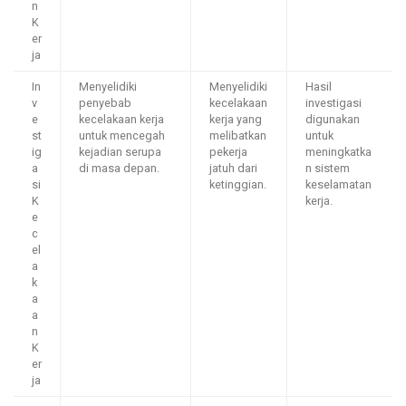
n
K
er
ja
In
Menyelidiki
Menyelidiki
Hasil
v
penyebab
kecelakaan
investigasi
e
kecelakaan kerja
kerja yang
digunakan
st
untuk mencegah
melibatkan
untuk
ig
kejadian serupa
pekerja
meningkatka
a
di masa depan.
jatuh dari
n sistem
si
ketinggian.
keselamatan
K
kerja.
e
c
el
a
k
a
a
n
K
er
ja