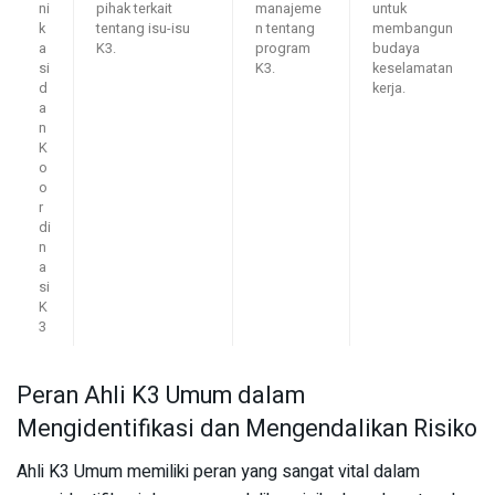
ni
pihak terkait
manajeme
untuk
k
tentang isu-isu
n tentang
membangun
a
K3.
program
budaya
si
K3.
keselamatan
d
kerja.
a
n
K
o
o
r
di
n
a
si
K
3
Peran Ahli K3 Umum dalam
Mengidentifikasi dan Mengendalikan Risiko
Ahli K3 Umum memiliki peran yang sangat vital dalam