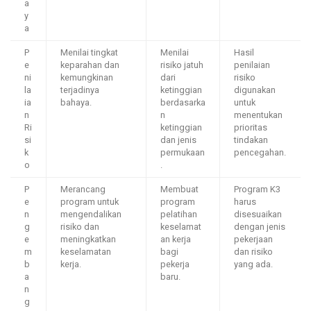
a
y
a
P
Menilai tingkat
Menilai
Hasil
e
keparahan dan
risiko jatuh
penilaian
ni
kemungkinan
dari
risiko
la
terjadinya
ketinggian
digunakan
ia
bahaya.
berdasarka
untuk
n
n
menentukan
Ri
ketinggian
prioritas
si
dan jenis
tindakan
k
permukaan
pencegahan.
o
.
P
Merancang
Membuat
Program K3
e
program untuk
program
harus
n
mengendalikan
pelatihan
disesuaikan
g
risiko dan
keselamat
dengan jenis
e
meningkatkan
an kerja
pekerjaan
m
keselamatan
bagi
dan risiko
b
kerja.
pekerja
yang ada.
a
baru.
n
g