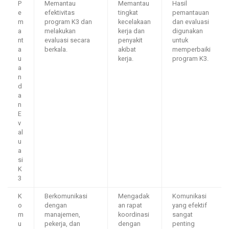
P
Memantau
Memantau
Hasil
e
efektivitas
tingkat
pemantauan
m
program K3 dan
kecelakaan
dan evaluasi
a
melakukan
kerja dan
digunakan
nt
evaluasi secara
penyakit
untuk
a
berkala.
akibat
memperbaiki
u
kerja.
program K3.
a
n
d
a
n
E
v
al
u
a
si
K
3
K
Berkomunikasi
Mengadak
Komunikasi
o
dengan
an rapat
yang efektif
m
manajemen,
koordinasi
sangat
u
pekerja, dan
dengan
penting