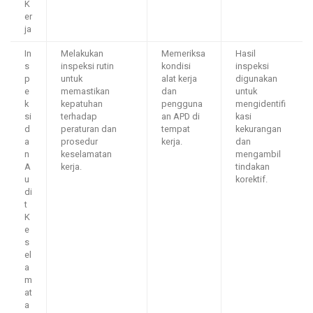
K
er
ja
In
Melakukan
Memeriksa
Hasil
s
inspeksi rutin
kondisi
inspeksi
p
untuk
alat kerja
digunakan
e
memastikan
dan
untuk
k
kepatuhan
pengguna
mengidentifi
si
terhadap
an APD di
kasi
d
peraturan dan
tempat
kekurangan
a
prosedur
kerja.
dan
n
keselamatan
mengambil
A
kerja.
tindakan
u
korektif.
di
t
K
e
s
el
a
m
at
a