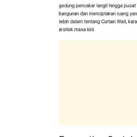
gedung pencakar langit hingga pusat
bangunan dan menciptakan ruang yang 
lebih dalam tentang Curtain Wall, kara
arsitek masa kini.