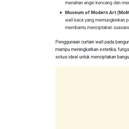
menahan angin kencang dan mem
Museum of Modern Art (MoM
wall kaca yang memungkinkan pen
membantu menciptakan suasana
Penggunaan curtain wall pada bangu
mampu meningkatkan estetika, fungsi
solusi ideal untuk menciptakan bangu