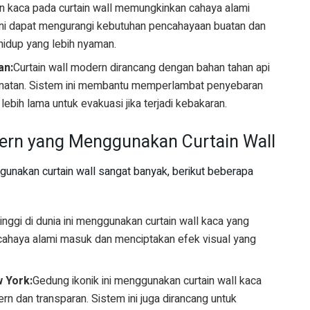
 kaca pada curtain wall memungkinkan cahaya alami
ni dapat mengurangi kebutuhan pencahayaan buatan dan
hidup yang lebih nyaman.
an:
Curtain wall modern dirancang dengan bahan tahan api
matan. Sistem ini membantu memperlambat penyebaran
ebih lama untuk evakuasi jika terjadi kebakaran.
rn yang Menggunakan Curtain Wall
nakan curtain wall sangat banyak, berikut beberapa
inggi di dunia ini menggunakan curtain wall kaca yang
haya alami masuk dan menciptakan efek visual yang
 York:
Gedung ikonik ini menggunakan curtain wall kaca
 dan transparan. Sistem ini juga dirancang untuk