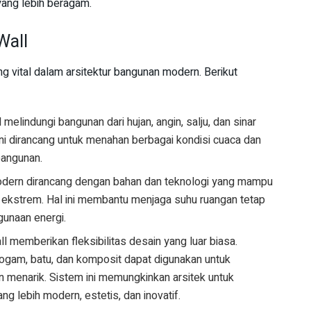
yang lebih beragam.
Wall
ng vital dalam arsitektur bangunan modern. Berikut
l melindungi bangunan dari hujan, angin, salju, dan sinar
ni dirancang untuk menahan berbagai kondisi cuaca dan
bangunan.
modern dirancang dengan bahan dan teknologi yang mampu
 ekstrem. Hal ini membantu menjaga suhu ruangan tetap
unaan energi.
ll memberikan fleksibilitas desain yang luar biasa.
 logam, batu, dan komposit dapat digunakan untuk
n menarik. Sistem ini memungkinkan arsitek untuk
 lebih modern, estetis, dan inovatif.