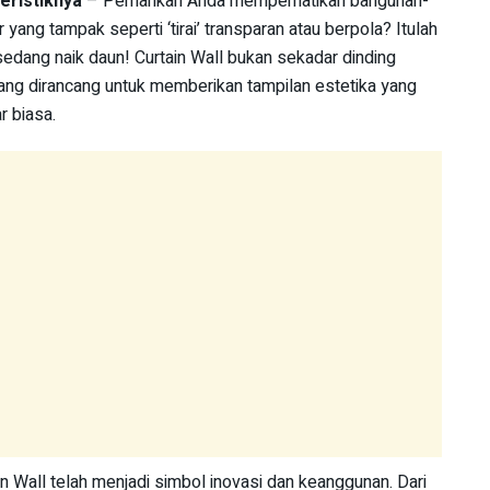
eristiknya
– Pernahkah Anda memperhatikan bangunan-
ang tampak seperti ‘tirai’ transparan atau berpola? Itulah
 sedang naik daun! Curtain Wall bukan sekadar dinding
yang dirancang untuk memberikan tampilan estetika yang
r biasa.
in Wall telah menjadi simbol inovasi dan keanggunan. Dari