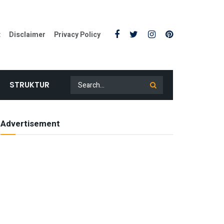
t
Disclaimer
Privacy Policy
STRUKTUR
Advertisement