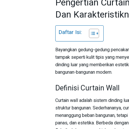
Pengertian Curtain
Dan Karakteristik
Daftar Isi:
Bayangkan gedung-gedung pencakar l
tampak seperti kulit tipis yang menye
dinding luar yang memberikan estetik
bangunan-bangunan modern.
Definisi Curtain Wall
Curtain wall adalah sistem dinding 
struktur bangunan. Sederhananya, cur
menanggung beban bangunan, tetapi 
panas, dan estetika. Berbeda dengan d