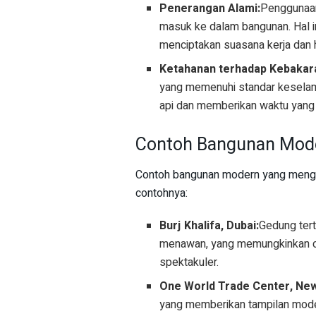
Penerangan Alami:
Penggunaan
masuk ke dalam bangunan. Hal i
menciptakan suasana kerja dan 
Ketahanan terhadap Kebakar
yang memenuhi standar kesela
api dan memberikan waktu yang l
Contoh Bangunan Mode
Contoh bangunan modern yang menggu
contohnya:
Burj Khalifa, Dubai:
Gedung tert
menawan, yang memungkinkan ca
spektakuler.
One World Trade Center, New
yang memberikan tampilan modern