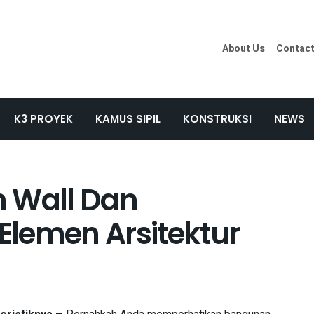
About Us
Contac
K3 PROYEK
KAMUS SIPIL
KONSTRUKSI
NEWS
n Wall Dan
 Elemen Arsitektur