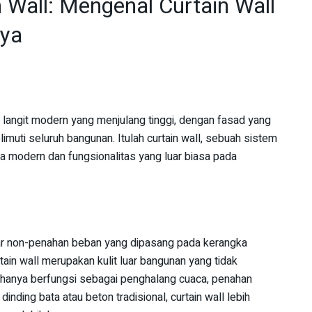
 Wall: Mengenal Curtain Wall
nya
angit modern yang menjulang tinggi, dengan fasad yang
limuti seluruh bangunan. Itulah curtain wall, sebuah sistem
a modern dan fungsionalitas yang luar biasa pada
luar non-penahan beban yang dipasang pada kerangka
tain wall merupakan kulit luar bangunan yang tidak
hanya berfungsi sebagai penghalang cuaca, penahan
inding bata atau beton tradisional, curtain wall lebih