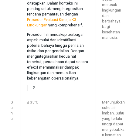
ditetapkan. Dalam konteks ini,
merusak
penting untuk mengintegrasikan
lingkungan
rencana pemantauan dengan
dan
Prosedur Evaluasi Kinerja K3
berbahaya
Lingkungan
yang komprehensif.
bagi
kesehatan
Prosedur ini mencakup berbagai
manusia.
aspek, mulai dari identifikasi
potensi bahaya hingga penilaian
risiko dan pengendalian. Dengan
mengintegrasikan kedua hal
tersebut, perusahaan dapat secara
efektif meminimalisir dampak
lingkungan dan memastikan
keberlanjutan operasionalnya.
9
S
≤ 35°C
Menunjukkan
u
suhu air
h
limbah. Suhu
u
yang terlalu
tinggi dapat
menyebabka
n kematian