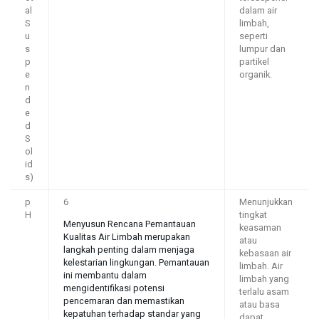
al
dalam air
S
limbah,
u
seperti
s
lumpur dan
p
partikel
e
organik.
n
d
e
d
S
ol
id
s)
p
6
Menunjukkan
H
tingkat
Menyusun Rencana Pemantauan
keasaman
Kualitas Air Limbah merupakan
atau
langkah penting dalam menjaga
kebasaan air
kelestarian lingkungan. Pemantauan
limbah. Air
ini membantu dalam
limbah yang
mengidentifikasi potensi
terlalu asam
pencemaran dan memastikan
atau basa
kepatuhan terhadap standar yang
dapat