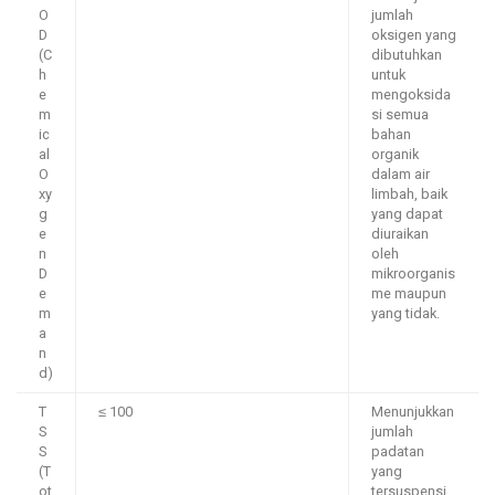
O
jumlah
D
oksigen yang
(C
dibutuhkan
h
untuk
e
mengoksida
m
si semua
ic
bahan
al
organik
O
dalam air
xy
limbah, baik
g
yang dapat
e
diuraikan
n
oleh
D
mikroorganis
e
me maupun
m
yang tidak.
a
n
d)
T
≤ 100
Menunjukkan
S
jumlah
S
padatan
(T
yang
ot
tersuspensi