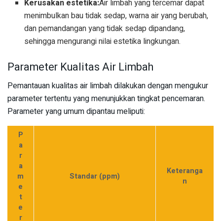
Kerusakan estetika:
Air limbah yang tercemar dapat
menimbulkan bau tidak sedap, warna air yang berubah,
dan pemandangan yang tidak sedap dipandang,
sehingga mengurangi nilai estetika lingkungan.
Parameter Kualitas Air Limbah
Pemantauan kualitas air limbah dilakukan dengan mengukur
parameter tertentu yang menunjukkan tingkat pencemaran.
Parameter yang umum dipantau meliputi:
P
a
r
a
Keteranga
m
Standar (ppm)
n
e
t
e
r