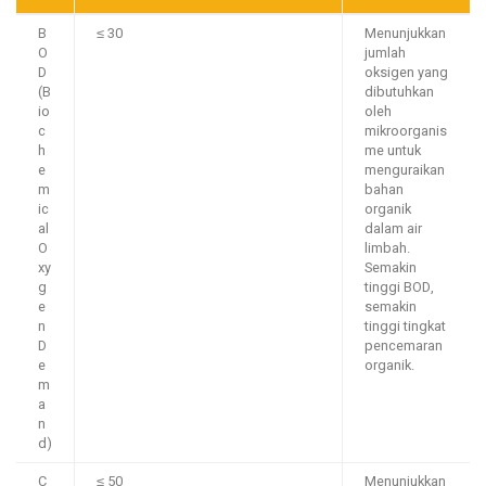
B
≤ 30
Menunjukkan
O
jumlah
D
oksigen yang
(B
dibutuhkan
io
oleh
c
mikroorganis
h
me untuk
e
menguraikan
m
bahan
ic
organik
al
dalam air
O
limbah.
xy
Semakin
g
tinggi BOD,
e
semakin
n
tinggi tingkat
D
pencemaran
e
organik.
m
a
n
d)
C
≤ 50
Menunjukkan