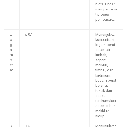
biota air dan
mempercepa
t proses
pembusukan
.
L
≤ 0,1
Menunjukkan
o
konsentrasi
g
logam berat
a
dalam air
m
limbah,
b
seperti
er
merkuri,
at
timbal, dan
kadmium.
Logam berat
bersifat
toksik dan
dapat
terakumulasi
dalam tubuh
makhluk
hidup.
K
≤ 5
Menunjukkan