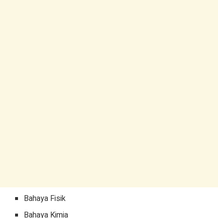
Bahaya Fisik
Bahaya Kimia