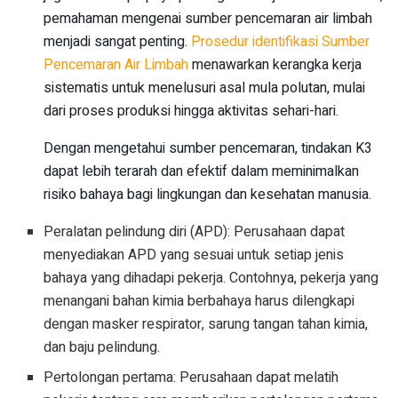
pemahaman mengenai sumber pencemaran air limbah
menjadi sangat penting.
Prosedur identifikasi Sumber
Pencemaran Air Limbah
menawarkan kerangka kerja
sistematis untuk menelusuri asal mula polutan, mulai
dari proses produksi hingga aktivitas sehari-hari.
Dengan mengetahui sumber pencemaran, tindakan K3
dapat lebih terarah dan efektif dalam meminimalkan
risiko bahaya bagi lingkungan dan kesehatan manusia.
Peralatan pelindung diri (APD): Perusahaan dapat
menyediakan APD yang sesuai untuk setiap jenis
bahaya yang dihadapi pekerja. Contohnya, pekerja yang
menangani bahan kimia berbahaya harus dilengkapi
dengan masker respirator, sarung tangan tahan kimia,
dan baju pelindung.
Pertolongan pertama: Perusahaan dapat melatih