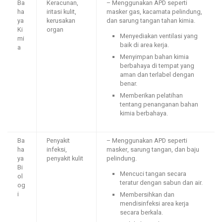
Ba
Keracunan,
– Menggunakan APD seperti
ha
iritasi kulit,
masker gas, kacamata pelindung,
ya
kerusakan
dan sarung tangan tahan kimia.
Ki
organ
Menyediakan ventilasi yang
mi
baik di area kerja.
a
Menyimpan bahan kimia
berbahaya di tempat yang
aman dan terlabel dengan
benar.
Memberikan pelatihan
tentang penanganan bahan
kimia berbahaya.
Ba
Penyakit
– Menggunakan APD seperti
ha
infeksi,
masker, sarung tangan, dan baju
ya
penyakit kulit
pelindung.
Bi
Mencuci tangan secara
ol
teratur dengan sabun dan air.
og
i
Membersihkan dan
mendisinfeksi area kerja
secara berkala.