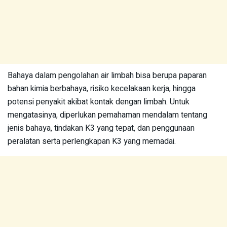
Bahaya dalam pengolahan air limbah bisa berupa paparan
bahan kimia berbahaya, risiko kecelakaan kerja, hingga
potensi penyakit akibat kontak dengan limbah. Untuk
mengatasinya, diperlukan pemahaman mendalam tentang
jenis bahaya, tindakan K3 yang tepat, dan penggunaan
peralatan serta perlengkapan K3 yang memadai.