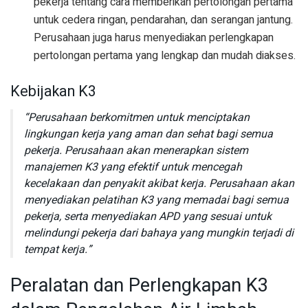
pekerja tentang cara memberikan pertolongan pertama
untuk cedera ringan, pendarahan, dan serangan jantung.
Perusahaan juga harus menyediakan perlengkapan
pertolongan pertama yang lengkap dan mudah diakses.
Kebijakan K3
“Perusahaan berkomitmen untuk menciptakan
lingkungan kerja yang aman dan sehat bagi semua
pekerja. Perusahaan akan menerapkan sistem
manajemen K3 yang efektif untuk mencegah
kecelakaan dan penyakit akibat kerja. Perusahaan akan
menyediakan pelatihan K3 yang memadai bagi semua
pekerja, serta menyediakan APD yang sesuai untuk
melindungi pekerja dari bahaya yang mungkin terjadi di
tempat kerja.”
Peralatan dan Perlengkapan K3