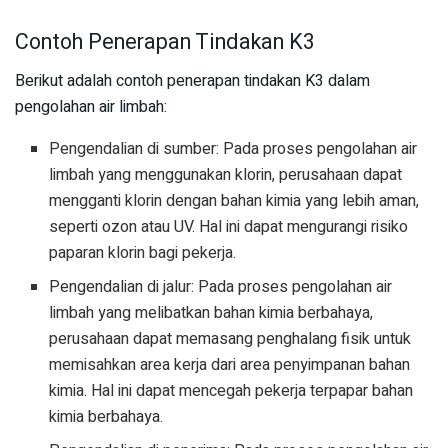
Contoh Penerapan Tindakan K3
Berikut adalah contoh penerapan tindakan K3 dalam
pengolahan air limbah:
Pengendalian di sumber: Pada proses pengolahan air
limbah yang menggunakan klorin, perusahaan dapat
mengganti klorin dengan bahan kimia yang lebih aman,
seperti ozon atau UV. Hal ini dapat mengurangi risiko
paparan klorin bagi pekerja.
Pengendalian di jalur: Pada proses pengolahan air
limbah yang melibatkan bahan kimia berbahaya,
perusahaan dapat memasang penghalang fisik untuk
memisahkan area kerja dari area penyimpanan bahan
kimia. Hal ini dapat mencegah pekerja terpapar bahan
kimia berbahaya.