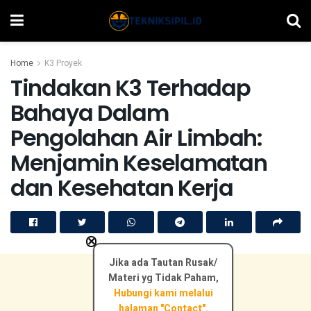
Home
K3 Proyek
Tindakan K3 Terhadap
Bahaya Dalam
Pengolahan Air Limbah:
Menjamin Keselamatan
dan Kesehatan Kerja
×
Jika ada Tautan Rusak/
Materi yg Tidak Paham,
Hubungi kami melalui
halaman "Contact".