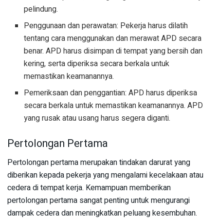
pelindung.
Penggunaan dan perawatan: Pekerja harus dilatih
tentang cara menggunakan dan merawat APD secara
benar. APD harus disimpan di tempat yang bersih dan
kering, serta diperiksa secara berkala untuk
memastikan keamanannya.
Pemeriksaan dan penggantian: APD harus diperiksa
secara berkala untuk memastikan keamanannya. APD
yang rusak atau usang harus segera diganti.
Pertolongan Pertama
Pertolongan pertama merupakan tindakan darurat yang
diberikan kepada pekerja yang mengalami kecelakaan atau
cedera di tempat kerja. Kemampuan memberikan
pertolongan pertama sangat penting untuk mengurangi
dampak cedera dan meningkatkan peluang kesembuhan.