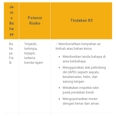
Je
ni
s
Potensi
Tindakan K3
Ba
Risiko
ha
ya
Ba
Terjatuh,
– Membersihkan tumpahan air
ha
tertimpa,
limbah atau bahan kimia.
ya
terjepit,
Memberikan tanda bahaya di
Fis
terkena
area berbahaya.
ik
benda tajam
Menggunakan alat pelindung
diri (APD) seperti sepatu
keselamatan, helm, dan
sarung tangan.
Melakukan inspeksi rutin
pada peralatan berat.
Mengoperasikan mesin
dengan benar dan aman.