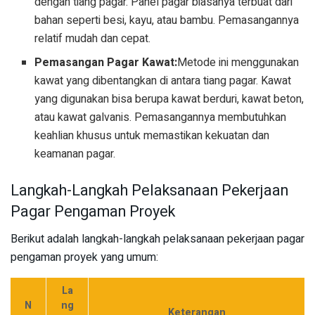
dengan tiang pagar. Panel pagar biasanya terbuat dari
bahan seperti besi, kayu, atau bambu. Pemasangannya
relatif mudah dan cepat.
Pemasangan Pagar Kawat:
Metode ini menggunakan
kawat yang dibentangkan di antara tiang pagar. Kawat
yang digunakan bisa berupa kawat berduri, kawat beton,
atau kawat galvanis. Pemasangannya membutuhkan
keahlian khusus untuk memastikan kekuatan dan
keamanan pagar.
Langkah-Langkah Pelaksanaan Pekerjaan
Pagar Pengaman Proyek
Berikut adalah langkah-langkah pelaksanaan pekerjaan pagar
pengaman proyek yang umum:
La
N
ng
Keterangan