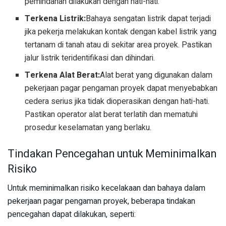
pemindahan dilakukan dengan hati-hati.
Terkena Listrik:
Bahaya sengatan listrik dapat terjadi
jika pekerja melakukan kontak dengan kabel listrik yang
tertanam di tanah atau di sekitar area proyek. Pastikan
jalur listrik teridentifikasi dan dihindari.
Terkena Alat Berat:
Alat berat yang digunakan dalam
pekerjaan pagar pengaman proyek dapat menyebabkan
cedera serius jika tidak dioperasikan dengan hati-hati.
Pastikan operator alat berat terlatih dan mematuhi
prosedur keselamatan yang berlaku.
Tindakan Pencegahan untuk Meminimalkan
Risiko
Untuk meminimalkan risiko kecelakaan dan bahaya dalam
pekerjaan pagar pengaman proyek, beberapa tindakan
pencegahan dapat dilakukan, seperti: