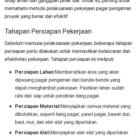
tetap aman dari gangguan pihak luar. Untuk itu, penting untuk
memahami metode pelaksanaan pekerjaan pagar pengaman
proyek yang benar dan efektif.
Tahapan Persiapan Pekerjaan
Sebelum memulai pelaksanaan pekerjaan, beberapa tahapan
persiapan perlu dilakukan untuk memastikan kelancaran dan
efektivitas pekerjaan. Tahapan persiapan ini meliputi:
Persiapan Lahan:
Membersihkan area yang akan
dipasang pagar pengaman dari benda-benda yang
dapat menghambat pekerjaan. Pastikan lahan sudah
rata dan siap untuk pendirian tiang pagar.
Persiapan Material:
Menyiapkan semua material yang
dibutuhkan, seperti tiang pagar, panel pagar, kawat duri,
baut, mur, dan alat-alat yang diperlukan.
Persiapan Alat:
Menyiapkan alat-alat yang diperlukan