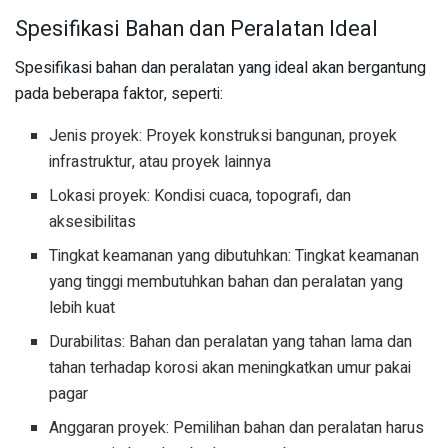
Spesifikasi Bahan dan Peralatan Ideal
Spesifikasi bahan dan peralatan yang ideal akan bergantung
pada beberapa faktor, seperti:
Jenis proyek: Proyek konstruksi bangunan, proyek
infrastruktur, atau proyek lainnya
Lokasi proyek: Kondisi cuaca, topografi, dan
aksesibilitas
Tingkat keamanan yang dibutuhkan: Tingkat keamanan
yang tinggi membutuhkan bahan dan peralatan yang
lebih kuat
Durabilitas: Bahan dan peralatan yang tahan lama dan
tahan terhadap korosi akan meningkatkan umur pakai
pagar
Anggaran proyek: Pemilihan bahan dan peralatan harus