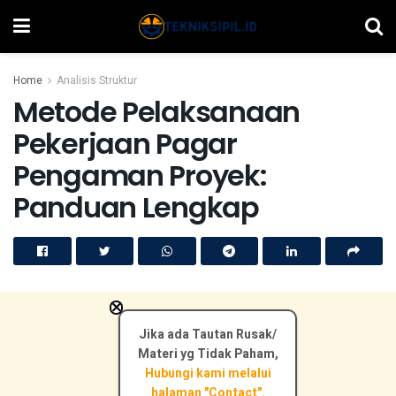
Home
Analisis Struktur
Metode Pelaksanaan
Pekerjaan Pagar
Pengaman Proyek:
Panduan Lengkap
×
Jika ada Tautan Rusak/
Materi yg Tidak Paham,
Hubungi kami melalui
halaman "Contact".