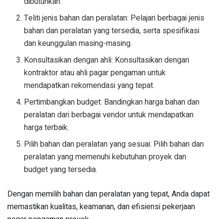
dibutuhkan.
Teliti jenis bahan dan peralatan: Pelajari berbagai jenis
bahan dan peralatan yang tersedia, serta spesifikasi
dan keunggulan masing-masing.
Konsultasikan dengan ahli: Konsultasikan dengan
kontraktor atau ahli pagar pengaman untuk
mendapatkan rekomendasi yang tepat.
Pertimbangkan budget: Bandingkan harga bahan dan
peralatan dari berbagai vendor untuk mendapatkan
harga terbaik.
Pilih bahan dan peralatan yang sesuai: Pilih bahan dan
peralatan yang memenuhi kebutuhan proyek dan
budget yang tersedia.
Dengan memilih bahan dan peralatan yang tepat, Anda dapat
memastikan kualitas, keamanan, dan efisiensi pekerjaan