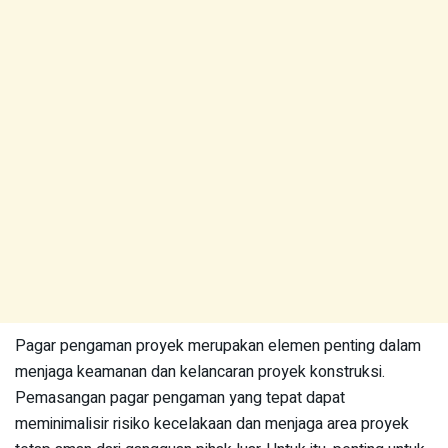
Pagar pengaman proyek merupakan elemen penting dalam
menjaga keamanan dan kelancaran proyek konstruksi.
Pemasangan pagar pengaman yang tepat dapat
meminimalisir risiko kecelakaan dan menjaga area proyek