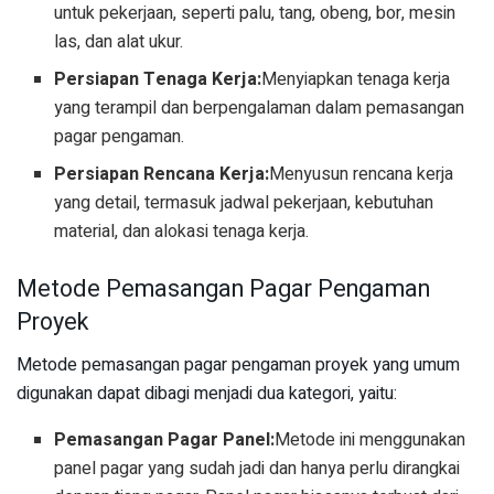
untuk pekerjaan, seperti palu, tang, obeng, bor, mesin
las, dan alat ukur.
Persiapan Tenaga Kerja:
Menyiapkan tenaga kerja
yang terampil dan berpengalaman dalam pemasangan
pagar pengaman.
Persiapan Rencana Kerja:
Menyusun rencana kerja
yang detail, termasuk jadwal pekerjaan, kebutuhan
material, dan alokasi tenaga kerja.
Metode Pemasangan Pagar Pengaman
Proyek
Metode pemasangan pagar pengaman proyek yang umum
digunakan dapat dibagi menjadi dua kategori, yaitu:
Pemasangan Pagar Panel:
Metode ini menggunakan
panel pagar yang sudah jadi dan hanya perlu dirangkai