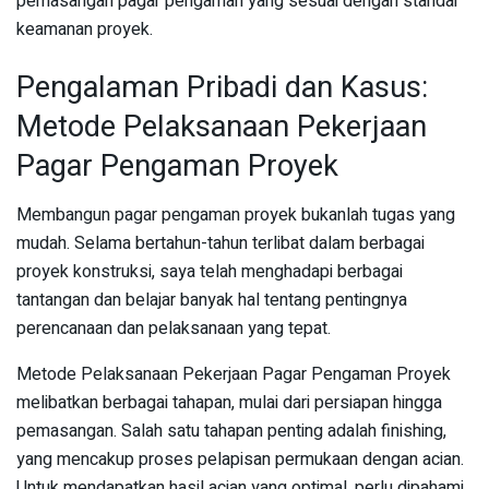
pemasangan pagar pengaman yang sesuai dengan standar
keamanan proyek.
Pengalaman Pribadi dan Kasus:
Metode Pelaksanaan Pekerjaan
Pagar Pengaman Proyek
Membangun pagar pengaman proyek bukanlah tugas yang
mudah. Selama bertahun-tahun terlibat dalam berbagai
proyek konstruksi, saya telah menghadapi berbagai
tantangan dan belajar banyak hal tentang pentingnya
perencanaan dan pelaksanaan yang tepat.
Metode Pelaksanaan Pekerjaan Pagar Pengaman Proyek
melibatkan berbagai tahapan, mulai dari persiapan hingga
pemasangan. Salah satu tahapan penting adalah finishing,
yang mencakup proses pelapisan permukaan dengan acian.
Untuk mendapatkan hasil acian yang optimal, perlu dipahami