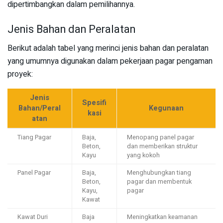
dipertimbangkan dalam pemilihannya.
Jenis Bahan dan Peralatan
Berikut adalah tabel yang merinci jenis bahan dan peralatan
yang umumnya digunakan dalam pekerjaan pagar pengaman
proyek:
Jenis
Spesifi
Bahan/Peral
Kegunaan
kasi
atan
Tiang Pagar
Baja,
Menopang panel pagar
Beton,
dan memberikan struktur
Kayu
yang kokoh
Panel Pagar
Baja,
Menghubungkan tiang
Beton,
pagar dan membentuk
Kayu,
pagar
Kawat
Kawat Duri
Baja
Meningkatkan keamanan