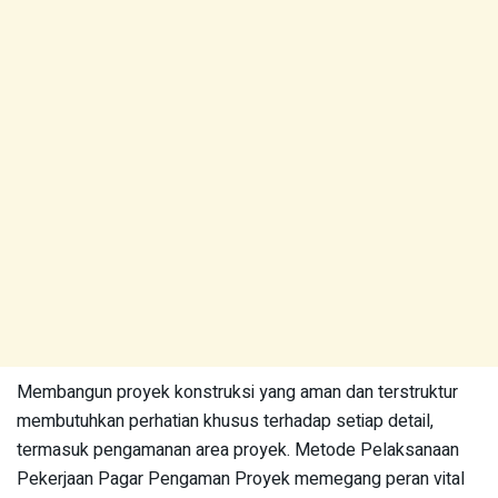
Membangun proyek konstruksi yang aman dan terstruktur
membutuhkan perhatian khusus terhadap setiap detail,
termasuk pengamanan area proyek. Metode Pelaksanaan
Pekerjaan Pagar Pengaman Proyek memegang peran vital