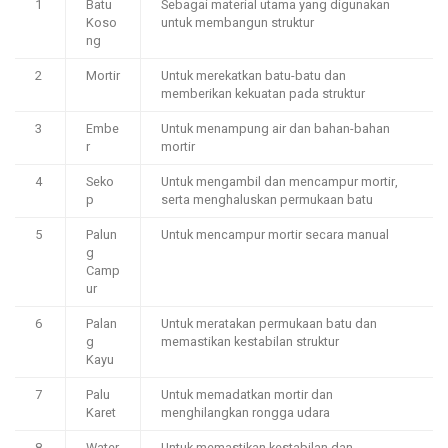
1
Batu
Sebagai material utama yang digunakan
Koso
untuk membangun struktur
ng
2
Mortir
Untuk merekatkan batu-batu dan
memberikan kekuatan pada struktur
3
Embe
Untuk menampung air dan bahan-bahan
r
mortir
4
Seko
Untuk mengambil dan mencampur mortir,
p
serta menghaluskan permukaan batu
5
Palun
Untuk mencampur mortir secara manual
g
Camp
ur
6
Palan
Untuk meratakan permukaan batu dan
g
memastikan kestabilan struktur
Kayu
7
Palu
Untuk memadatkan mortir dan
Karet
menghilangkan rongga udara