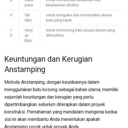
8
Water
Untuk memastikan kestabilan dan
pass
keselarasan struktur
9
Tali
Untuk mengukur dan menentukan ukuran
Ukur
batu yang tepat
1
Gerg
Untuk memotong batu sesuai ukuran yang
0
aji
dibutuhkan
Batu
Keuntungan dan Kerugian
Anstamping
Metode Anstamping, dengan keunikannya dalam
menggunakan batu kosong sebagai bahan utama, memiliki
sejumlah keuntungan dan kerugian yang perlu
dipertimbangkan sebelum diterapkan dalam proyek
konstruksi. Pemahaman yang mendalam mengenai kedua
sisi ini akan membantu Anda menentukan apakah
Anstamping cocok untuk proyek Anda.