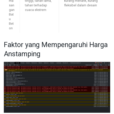
ma
tinggi, tahan lama,
kurang menarik, kurang
san
tahan terhadap
fleksibel dalam desain
gan
cuaca ekstrem
Bat
u
Bet
on
Faktor yang Mempengaruhi Harga
Anstamping