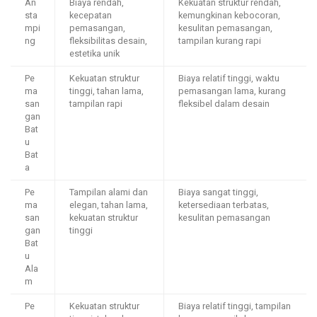
An
Biaya rendah,
Kekuatan struktur rendah,
sta
kecepatan
kemungkinan kebocoran,
mpi
pemasangan,
kesulitan pemasangan,
ng
fleksibilitas desain,
tampilan kurang rapi
estetika unik
Pe
Kekuatan struktur
Biaya relatif tinggi, waktu
ma
tinggi, tahan lama,
pemasangan lama, kurang
san
tampilan rapi
fleksibel dalam desain
gan
Bat
u
Bat
a
Pe
Tampilan alami dan
Biaya sangat tinggi,
ma
elegan, tahan lama,
ketersediaan terbatas,
san
kekuatan struktur
kesulitan pemasangan
gan
tinggi
Bat
u
Ala
m
Pe
Kekuatan struktur
Biaya relatif tinggi, tampilan