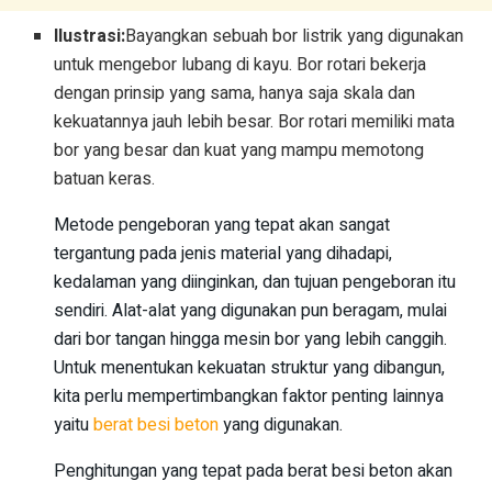
Ilustrasi:
Bayangkan sebuah bor listrik yang digunakan
untuk mengebor lubang di kayu. Bor rotari bekerja
dengan prinsip yang sama, hanya saja skala dan
kekuatannya jauh lebih besar. Bor rotari memiliki mata
bor yang besar dan kuat yang mampu memotong
batuan keras.
Metode pengeboran yang tepat akan sangat
tergantung pada jenis material yang dihadapi,
kedalaman yang diinginkan, dan tujuan pengeboran itu
sendiri. Alat-alat yang digunakan pun beragam, mulai
dari bor tangan hingga mesin bor yang lebih canggih.
Untuk menentukan kekuatan struktur yang dibangun,
kita perlu mempertimbangkan faktor penting lainnya
yaitu
berat besi beton
yang digunakan.
Penghitungan yang tepat pada berat besi beton akan