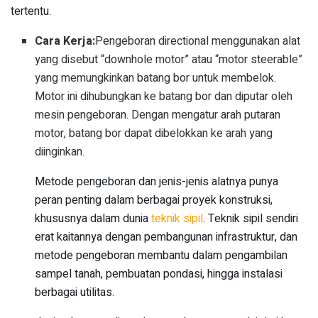
tertentu.
Cara Kerja:
Pengeboran directional menggunakan alat
yang disebut “downhole motor” atau “motor steerable”
yang memungkinkan batang bor untuk membelok.
Motor ini dihubungkan ke batang bor dan diputar oleh
mesin pengeboran. Dengan mengatur arah putaran
motor, batang bor dapat dibelokkan ke arah yang
diinginkan.
Metode pengeboran dan jenis-jenis alatnya punya
peran penting dalam berbagai proyek konstruksi,
khususnya dalam dunia
teknik sipil
. Teknik sipil sendiri
erat kaitannya dengan pembangunan infrastruktur, dan
metode pengeboran membantu dalam pengambilan
sampel tanah, pembuatan pondasi, hingga instalasi
berbagai utilitas.