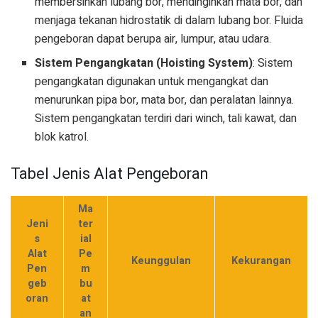
membersihkan lubang bor, mendinginkan mata bor, dan
menjaga tekanan hidrostatik di dalam lubang bor. Fluida
pengeboran dapat berupa air, lumpur, atau udara.
Sistem Pengangkatan (Hoisting System)
: Sistem
pengangkatan digunakan untuk mengangkat dan
menurunkan pipa bor, mata bor, dan peralatan lainnya.
Sistem pengangkatan terdiri dari winch, tali kawat, dan
blok katrol.
Tabel Jenis Alat Pengeboran
Ma
Jeni
ter
s
ial
Alat
Pe
Keunggulan
Kekurangan
Pen
m
geb
bu
oran
at
an