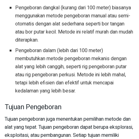
Pengeboran dangkal (kurang dari 100 meter) biasanya
menggunakan metode pengeboran manual atau semi-
otomatis dengan alat sederhana seperti bor tangan
atau bor putar kecil. Metode ini relatif murah dan mudah
diterapkan.
Pengeboran dalam (lebih dari 100 meter)
membutuhkan metode pengeboran mekanis dengan
alat yang lebih canggih, seperti rig pengeboran putar
atau rig pengeboran perkusi. Metode ini lebih mahal,
tetapi lebih efisien dan efektif untuk mencapai
kedalaman yang lebih besar.
Tujuan Pengeboran
Tujuan pengeboran juga menentukan pemilihan metode dan
alat yang tepat. Tujuan pengeboran dapat berupa eksplorasi,
eksploitasi, atau pembangunan. Setiap tujuan memiliki