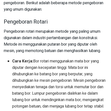
pengeboran. Berikut adalah beberapa metode pengeboran
yang umum digunakan:
Pengeboran Rotari
Pengeboran rotari merupakan metode yang paling umum
digunakan dalam industri pertambangan dan konstruksi.
Metode ini menggunakan putaran bor yang diputar oleh
mesin, yang memotong batuan dan menghasilkan lubang.
Cara Kerja:
Bor rotari menggunakan mata bor yang
diputar dengan kecepatan tinggi. Mata bor ini
dihubungkan ke batang bor yang berputar, yang
dihubungkan ke mesin pengeboran. Mesin pengeboran
menyediakan tenaga dan torsi untuk memutar bor dan
batang bor. Lumpur pengeboran dialirkan ke dalam
lubang bor untuk mendinginkan mata bor, mengangkat
potongan batuan, dan menjaga lubang bor tetap stabil.