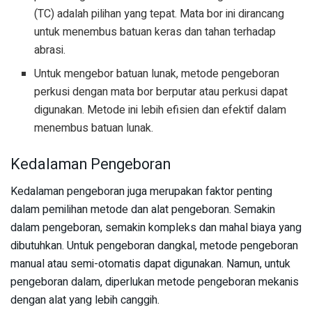
(TC) adalah pilihan yang tepat. Mata bor ini dirancang
untuk menembus batuan keras dan tahan terhadap
abrasi.
Untuk mengebor batuan lunak, metode pengeboran
perkusi dengan mata bor berputar atau perkusi dapat
digunakan. Metode ini lebih efisien dan efektif dalam
menembus batuan lunak.
Kedalaman Pengeboran
Kedalaman pengeboran juga merupakan faktor penting
dalam pemilihan metode dan alat pengeboran. Semakin
dalam pengeboran, semakin kompleks dan mahal biaya yang
dibutuhkan. Untuk pengeboran dangkal, metode pengeboran
manual atau semi-otomatis dapat digunakan. Namun, untuk
pengeboran dalam, diperlukan metode pengeboran mekanis
dengan alat yang lebih canggih.