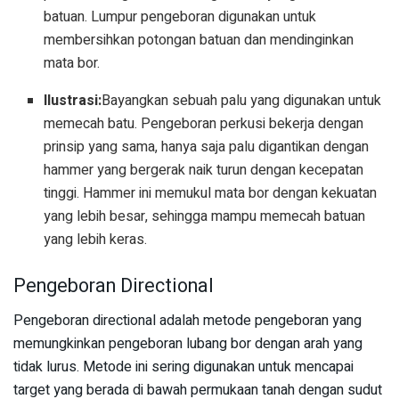
batuan. Lumpur pengeboran digunakan untuk
membersihkan potongan batuan dan mendinginkan
mata bor.
Ilustrasi:
Bayangkan sebuah palu yang digunakan untuk
memecah batu. Pengeboran perkusi bekerja dengan
prinsip yang sama, hanya saja palu digantikan dengan
hammer yang bergerak naik turun dengan kecepatan
tinggi. Hammer ini memukul mata bor dengan kekuatan
yang lebih besar, sehingga mampu memecah batuan
yang lebih keras.
Pengeboran Directional
Pengeboran directional adalah metode pengeboran yang
memungkinkan pengeboran lubang bor dengan arah yang
tidak lurus. Metode ini sering digunakan untuk mencapai
target yang berada di bawah permukaan tanah dengan sudut