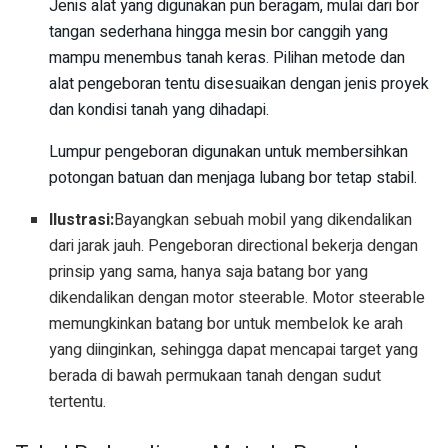
Jenis alat yang digunakan pun beragam, mulai dari bor
tangan sederhana hingga mesin bor canggih yang
mampu menembus tanah keras. Pilihan metode dan
alat pengeboran tentu disesuaikan dengan jenis proyek
dan kondisi tanah yang dihadapi.
Lumpur pengeboran digunakan untuk membersihkan
potongan batuan dan menjaga lubang bor tetap stabil.
Ilustrasi:
Bayangkan sebuah mobil yang dikendalikan
dari jarak jauh. Pengeboran directional bekerja dengan
prinsip yang sama, hanya saja batang bor yang
dikendalikan dengan motor steerable. Motor steerable
memungkinkan batang bor untuk membelok ke arah
yang diinginkan, sehingga dapat mencapai target yang
berada di bawah permukaan tanah dengan sudut
tertentu.