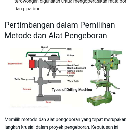
terowongan digunakan untuk mengoperasikan mata bor
dan pipa bor.
Pertimbangan dalam Pemilihan
Metode dan Alat Pengeboran
Memilih metode dan alat pengeboran yang tepat merupakan
langkah krusial dalam proyek pengeboran. Keputusan ini