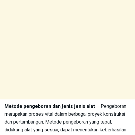
Metode pengeboran dan jenis jenis alat
– Pengeboran
merupakan proses vital dalam berbagai proyek konstruksi
dan pertambangan. Metode pengeboran yang tepat,
didukung alat yang sesuai, dapat menentukan keberhasilan