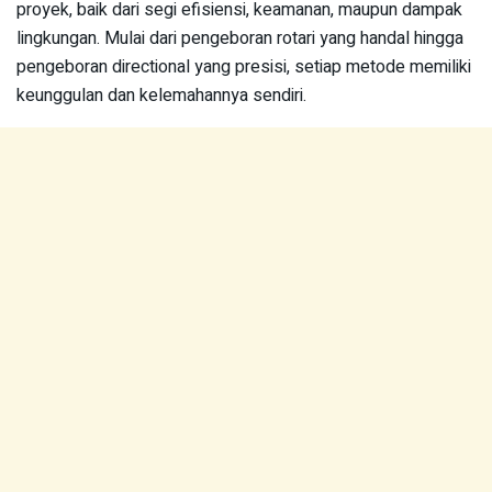
proyek, baik dari segi efisiensi, keamanan, maupun dampak
lingkungan. Mulai dari pengeboran rotari yang handal hingga
pengeboran directional yang presisi, setiap metode memiliki
keunggulan dan kelemahannya sendiri.